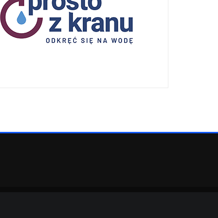
eArile