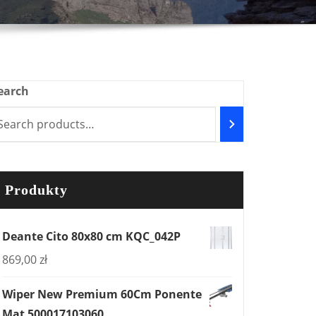
earch
Produkty
Deante Cito 80x80 cm KQC_042P
869,00
zł
Wiper New Premium 60Cm Ponente
Mat 500017103060