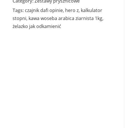
Category:
Zestawy prysznicowe
Tags:
czajnik dafi opinie
,
hero z
,
kalkulator
stopni
,
kawa woseba arabica ziarnista 1kg
,
żelazko jak odkamienić