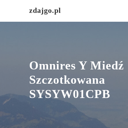
Skip
zdajgo.pl
to
content
Omnires Y Miedź
Szczotkowana
SYSYW01CPB