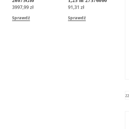
26075Gl0
1,25 m 27576000
3997,99
zł
91,31
zł
Sprawdź
Sprawdź
z