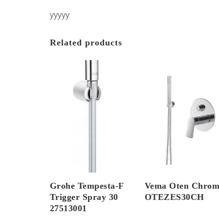
yyyyy
Related products
Grohe Tempesta-F
Vema Oten Chro
Trigger Spray 30
OTEZES30CH
27513001