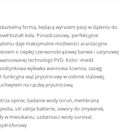
eskazitelną formą, będącą wyrazem pasji w dążeniu do
nowił kształt koła. Ponadczasowy, perfekcyjnie
lizmu daje maksymalne możliwości aranżacyjne.
eniem o ciepłej czerwonobrązowej barwie i satynowej
wansowanej technologii PVD. Kolor: miedź
podtynkowa wylewka wannowa ścienna, zasięg
1-funkcyjna wąż prysznicowy w osłonie stalowej,
 uchwytem na rączkę prysznicową
ietrza opinie, badanie wody toruń, membrana
pedia, sól zabija bakterie, zawory do zmywarek,
dy w mieszkaniu, uzdatniacz wody survival,
 hydroforowy