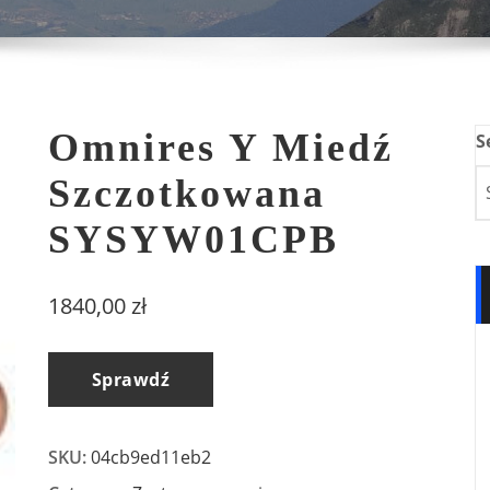
Omnires Y Miedź
S
Szczotkowana
SYSYW01CPB
1840,00
zł
Sprawdź
SKU:
04cb9ed11eb2