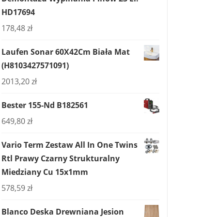
HD17694
178,48
zł
Laufen Sonar 60X42Cm Biała Mat
(H8103427571091)
2013,20
zł
Bester 155-Nd B182561
649,80
zł
Vario Term Zestaw All In One Twins
Rtl Prawy Czarny Strukturalny
Miedziany Cu 15x1mm
578,59
zł
Blanco Deska Drewniana Jesion