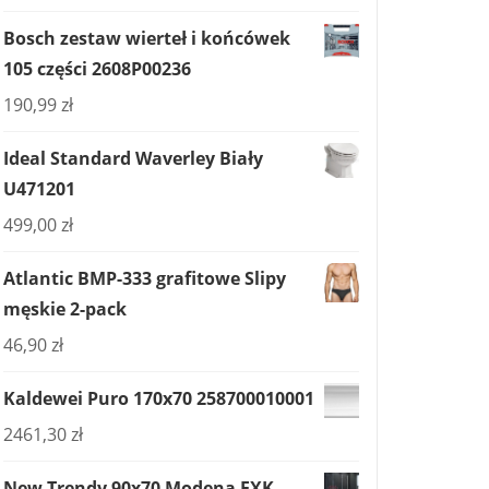
Bosch zestaw wierteł i końcówek
105 części 2608P00236
190,99
zł
Ideal Standard Waverley Biały
U471201
499,00
zł
Atlantic BMP-333 grafitowe Slipy
męskie 2-pack
46,90
zł
Kaldewei Puro 170x70 258700010001
2461,30
zł
New Trendy 90x70 Modena EXK-