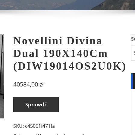
Novellini Divina
S
Dual 190X140Cm
(DIW19014OS2U0K)
40584,00
zł
Sprawdź
SKU:
c45061f471fa