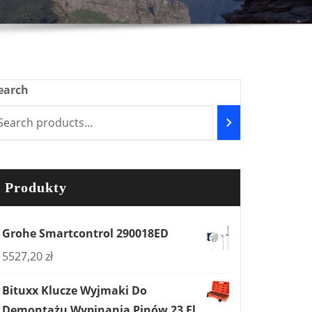
earch
Produkty
Grohe Smartcontrol 290018ED
5527,20
zł
Bituxx Klucze Wyjmaki Do
Demontażu Wypinania Pinów 23 El.