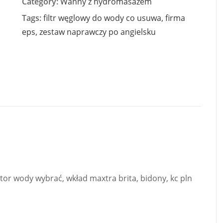
Category:
Wanny z hydromasażem
Tags:
filtr węglowy do wody co usuwa
,
firma
eps
,
zestaw naprawczy po angielsku
nizator wody wybrać, wkład maxtra brita, bidony, kc pln