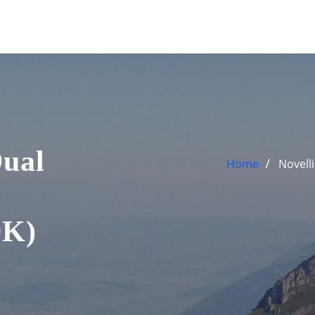
Dual
Home
Novell
0K)