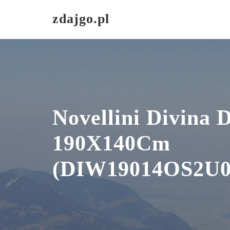
Skip
zdajgo.pl
to
content
Novellini Divina 
190X140Cm
(DIW19014OS2U