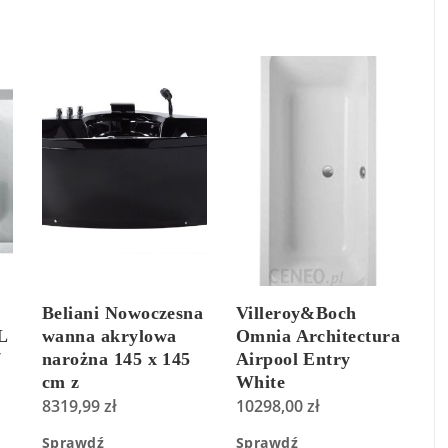
Beliani Nowoczesna
Villeroy&Boch
L
wanna akrylowa
Omnia Architectura
7
narożna 145 x 145
Airpool Entry
cm z
White
hydromasażem
8319,99
zł
UAE177ARA2A1V-
10298,00
zł
LED czarna Senado
01
Sprawdź
Sprawdź