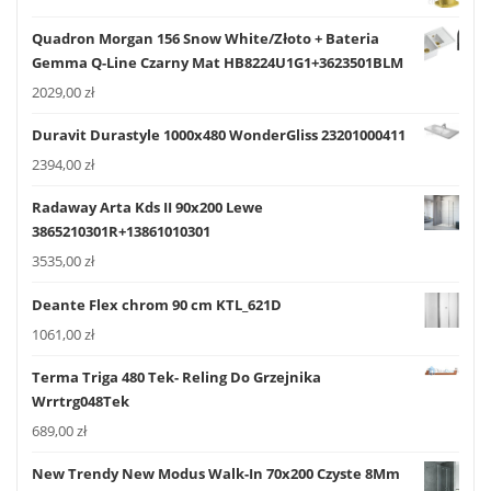
Quadron Morgan 156 Snow White/Złoto + Bateria
Gemma Q-Line Czarny Mat HB8224U1G1+3623501BLM
2029,00
zł
Duravit Durastyle 1000x480 WonderGliss 23201000411
2394,00
zł
Radaway Arta Kds II 90x200 Lewe
3865210301R+13861010301
3535,00
zł
Deante Flex chrom 90 cm KTL_621D
1061,00
zł
Terma Triga 480 Tek- Reling Do Grzejnika
Wrrtrg048Tek
689,00
zł
New Trendy New Modus Walk-In 70x200 Czyste 8Mm