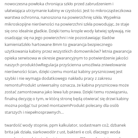
nowoczesna powłoka chroniąca szkło przed zabrudzeniem i
ułatwiająca utrzymanie kabiny w czystości. Jest to mikrocząsteczkowa
warstwa ochronna, nanoszona na powierzchnię szkła. Wypełnia
mikroskopijne nierówności na powierzchni szkła powodując, że staje
się ono idealnie gładkie. Dzięki temu krople wody łatwiej spływają, nie
osadzając się na jego powierzchni i nie pozostawiając śladów
kamieniaSzkło hartowane 8mm to gwarancja bezpiecznego
użytkowania kabiny przez wszystkich domowników7 letnia gwarancja
opieka serwisowa w okresie gwarancyjnym to potwierdzenie jakości
naszych produktówRegulacja przyścienna umożliwia zniwelowanie
nierówności ścian, dzięki czemu montaż kabiny prysznicowej jest
szybki i nie wymaga dodatkowego nakładu pracy z zakresu
remontuProdukt uniwersalny oznacza, że kabina prysznicowa może
zostać zamontowana jako lewa lub prawa. Dzięki temu rozwiązaniu,
finalną decyzję o tym, w którą stronę będą otwierać się drzwi kabiny
można podjąć tuż przed montażemProdukt polecany dla osób
starszych i niepełnosprawnych…
twardość wody stopnie, ppm kalkulator, sodastream co2, dzbanek
brita jak działa, siarkowodór z ust, bakterii e coli, dlaczego woda