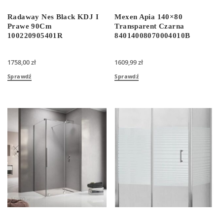
Radaway Nes Black KDJ I
Mexen Apia 140×80
Prawe 90Cm
Transparent Czarna
100220905401R
84014008070004010B
1758,00
zł
1609,99
zł
Sprawdź
Sprawdź