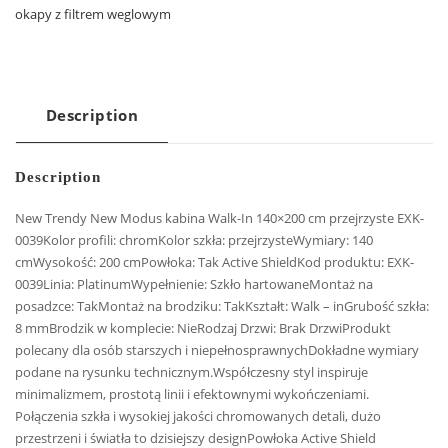
okapy z filtrem weglowym
Description
Description
New Trendy New Modus kabina Walk-In 140×200 cm przejrzyste EXK-
0039Kolor profili: chromKolor szkła: przejrzysteWymiary: 140
cmWysokość: 200 cmPowłoka: Tak Active ShieldKod produktu: EXK-
0039Linia: PlatinumWypełnienie: Szkło hartowaneMontaż na
posadzce: TakMontaż na brodziku: TakKształt: Walk – inGrubość szkła:
8 mmBrodzik w komplecie: NieRodzaj Drzwi: Brak DrzwiProdukt
polecany dla osób starszych i niepełnosprawnychDokładne wymiary
podane na rysunku technicznym.Współczesny styl inspiruje
minimalizmem, prostotą linii i efektownymi wykończeniami.
Połączenia szkła i wysokiej jakości chromowanych detali, dużo
przestrzeni i światła to dzisiejszy designPowłoka Active Shield