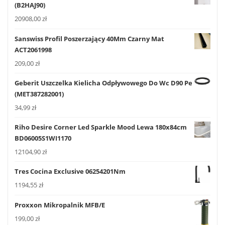
(B2HAJ90)
20908,00
zł
Sanswiss Profil Poszerzający 40Mm Czarny Mat
ACT2061998
209,00
zł
Geberit Uszczelka Kielicha Odpływowego Do Wc D90 Pe
(MET387282001)
34,99
zł
Riho Desire Corner Led Sparkle Mood Lewa 180x84cm
BD06005S1WI1170
12104,90
zł
Tres Cocina Exclusive 06254201Nm
1194,55
zł
Proxxon Mikropalnik MFB/E
199,00
zł