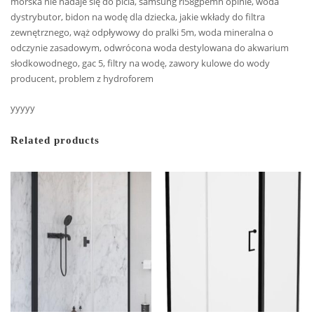
morska nie nadaje się do picia, samsung rl58gpemh opinie, woda
dystrybutor, bidon na wodę dla dziecka, jakie wkłady do filtra
zewnętrznego, wąż odpływowy do pralki 5m, woda mineralna o
odczynie zasadowym, odwrócona woda destylowana do akwarium
słodkowodnego, gac 5, filtry na wodę, zawory kulowe do wody
producent, problem z hydroforem
yyyyy
Related products