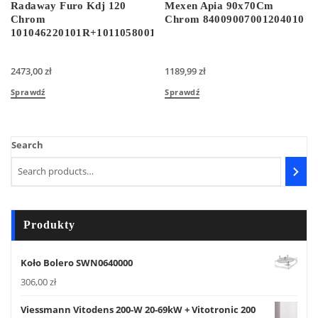
Radaway Furo Kdj 120
Mexen Apia 90x70Cm
Chrom
Chrom 84009007001204010
101046220101R+101105800101
2473,00
zł
1189,99
zł
Sprawdź
Sprawdź
Search
Produkty
Koło Bolero SWN0640000
306,00
zł
Viessmann Vitodens 200-W 20-69kW + Vitotronic 200