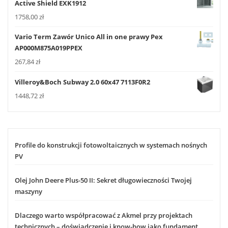
Active Shield EXK1912
1758,00
zł
Vario Term Zawór Unico All in one prawy Pex
AP000M875A019PPEX
267,84
zł
Villeroy&Boch Subway 2.0 60x47 7113F0R2
1448,72
zł
Profile do konstrukcji fotowoltaicznych w systemach nośnych
PV
Olej John Deere Plus-50 II: Sekret długowieczności Twojej
maszyny
Dlaczego warto współpracować z Akmel przy projektach
technicznych – doświadczenie i know-how jako fundament