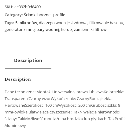
SKU:
ee392b0d8409
Category:
Ścianki boczne i profile
Tags:
5 mikronów
,
dlaczego woda jest zdrowa
,
filtrowanie basenu
,
generator zimnej pary wodnej
,
hero z
,
zamienniki filtrów
Description
Description
Dane techniczne: Montaż: Uniwersalna, prawa lub lewaKolor szkła:
Transparent/Czarny wzórWykończenie: CzarnyRodzaj szkła:
HartowaneSzerokość: 100 cmWysokość: 200 cmGrubość szkła: 8
mmPowłoka ułatwiająca czyszczenie : TakNiwelacja nierówności
ściany: TakMożliwość montażu na brodziku lub płytkach: TakProfil:
Aluminiowy