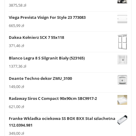
3875,58
zł
Viega Prevista Visign For Style 23 773083
665,99
zł
Dakea Kołnierz SCX 7 55x118
371,46
zł
Blanco Legra 8 S Silgranit Biały (523165)
1377,36
zł
Deante Techno dekor ZMU_3100
149,00
zł
Radaway Siros C Compact 90x90cm SBC9917-2
621,00
zł
Franke Wkladka ociekowa SS BOX BXX Stal szlachetna
112.0394.981
349,00
zł