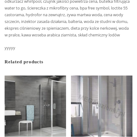
odkurzacz whirlpool, czujnik jakości powietrza cena, butelka filtrująca
water to go, ściereczka z mikrofibry cena, bpa free symbol, loctite 55
castorama, hydrofor na zewnątrz, zywa martwa woda, cena wody
szczecin, inżektor zasada działania, balteria, woda ze studni w domu,
ekspres ciśnieniowy ze spieniaczem, dieta przy kolce nerkowej, woda
w pralce, kawa woseba arabica ziarnista, skład chemiczny lodów
yyyyy
Related products