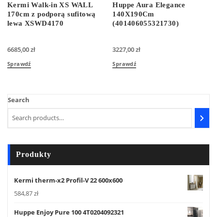
Kermi Walk-in XS WALL
Huppe Aura Elegance
170cm z podporą sufitową
140X190Cm
lewa XSWD4170
(401406055321730)
6685,00
zł
3227,00
zł
Sprawdź
Sprawdź
Search
Produkty
Kermi therm-x2 Profil-V 22 600x600
584,87
zł
Huppe Enjoy Pure 100 4T0204092321