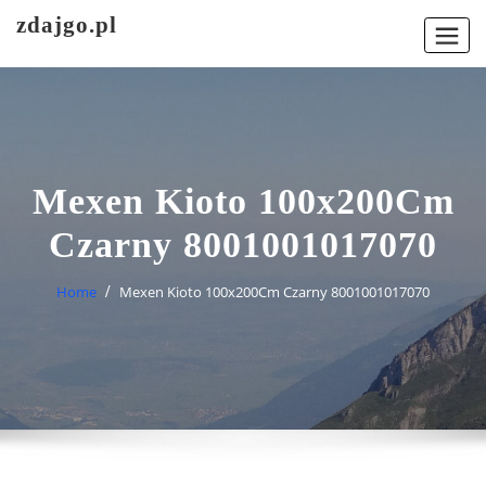
Skip
zdajgo.pl
to
content
Mexen Kioto 100x200Cm
Czarny 8001001017070
Home
Mexen Kioto 100x200Cm Czarny 8001001017070