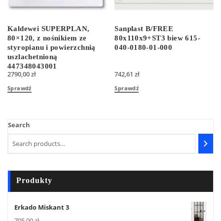
Kaldewei SUPERPLAN,
Sanplast B/FREE
80×120, z nośnikiem ze
80x110x9+ST3 biew 615-
styropianu i powierzchnią
040-0180-01-000
uszlachetnioną
447348043001
2790,00
zł
742,61
zł
Sprawdź
Sprawdź
Search
Produkty
Erkado Miskant 3
705,00
zł