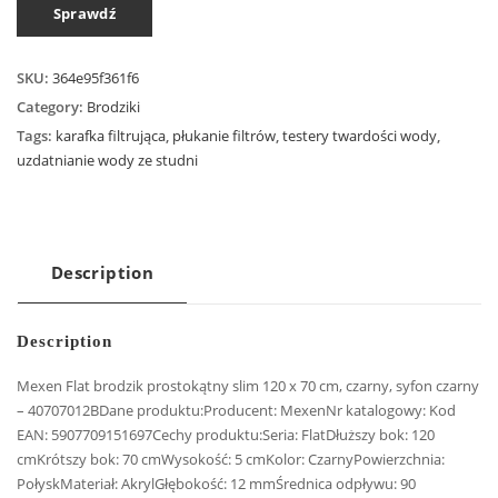
Sprawdź
SKU:
364e95f361f6
Category:
Brodziki
Tags:
karafka filtrująca
,
płukanie filtrów
,
testery twardości wody
,
uzdatnianie wody ze studni
Description
Description
Mexen Flat brodzik prostokątny slim 120 x 70 cm, czarny, syfon czarny
– 40707012BDane produktu:Producent: MexenNr katalogowy: Kod
EAN: 5907709151697Cechy produktu:Seria: FlatDłuższy bok: 120
cmKrótszy bok: 70 cmWysokość: 5 cmKolor: CzarnyPowierzchnia:
PołyskMateriał: AkrylGłębokość: 12 mmŚrednica odpływu: 90