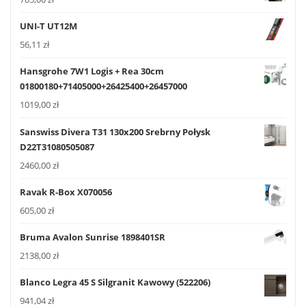
UNI-T UT12M
56,11
zł
Hansgrohe 7W1 Logis + Rea 30cm
01800180+71405000+26425400+26457000
1019,00
zł
Sanswiss Divera T31 130x200 Srebrny Połysk
D22T31080505087
2460,00
zł
Ravak R-Box X070056
605,00
zł
Bruma Avalon Sunrise 1898401SR
2138,00
zł
Blanco Legra 45 S Silgranit Kawowy (522206)
941,04
zł