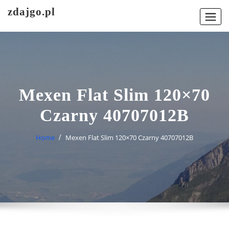
Skip
zdajgo.pl
to
content
Mexen Flat Slim 120×70
Czarny 40707012B
Home
Mexen Flat Slim 120×70 Czarny 40707012B