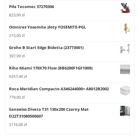
Piła Tecomec 37270306
823,99
zł
Omnires Yosemite złoty YOSEMITE-PGL
215,00
zł
Grohe B Start Edge Bidetta (23773001)
397,99
zł
Riho Miami 170X70 Flow (BB6200F1GF1009)
6357,40
zł
Roca Meridian Compacto A346244000+ A8012B2002
779,00
zł
Sanswiss Divera T31 130x200 Czarny Mat
D22T31080500607
2116,00
zł