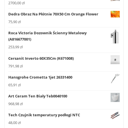
2700,00
zł
Dedra Obraz Na Płótnie 70X50 Cm Orange Flower
75,90
zł
Roca Victoria Dozownik Ścienny Metalowy
(A816677001)
253,99
zł
Cersanit Inverto 60X35Cm (K671008)
791,98
zł
Hansgrohe Crometta 1jet 26331400
65,91
zł
Art Ceram Ten Biały Teb0040100
968,98
zł
Tech Czujnik temperatury podłogi NTC
48,00
zł