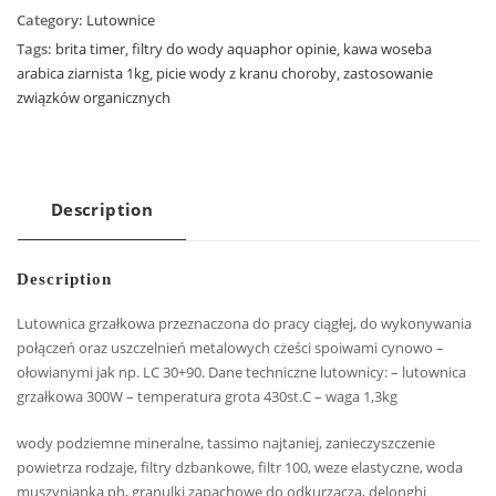
Category:
Lutownice
Tags:
brita timer
,
filtry do wody aquaphor opinie
,
kawa woseba
arabica ziarnista 1kg
,
picie wody z kranu choroby
,
zastosowanie
związków organicznych
Description
Description
Lutownica grzałkowa przeznaczona do pracy ciągłej, do wykonywania
połączeń oraz uszczelnień metalowych cżeści spoiwami cynowo –
ołowianymi jak np. LC 30+90. Dane techniczne lutownicy: – lutownica
grzałkowa 300W – temperatura grota 430st.C – waga 1,3kg
wody podziemne mineralne, tassimo najtaniej, zanieczyszczenie
powietrza rodzaje, filtry dzbankowe, filtr 100, weze elastyczne, woda
muszynianka ph, granulki zapachowe do odkurzacza, delonghi