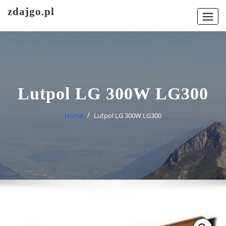
Skip
zdajgo.pl
to
content
Lutpol LG 300W LG300
Home
Lutpol LG 300W LG300