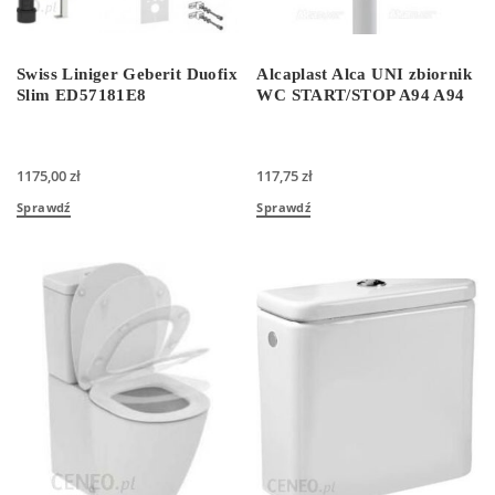
Swiss Liniger Geberit Duofix
Alcaplast Alca UNI zbiornik
Slim ED57181E8
WC START/STOP A94 A94
1175,00
zł
117,75
zł
Sprawdź
Sprawdź