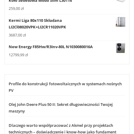
Koło Sedesowa Modo Slim L30114
259,00
zł
Kermi Liga 80x110 Składana
LI2Cl08020VPK+LI2CR11020VPK
3687,00
zł
New Energy F85Hw/R3Inv-80L N1030080016A
12799,99
zł
Profile do konstrukcji fotowoltaicznych w systemach nośnych
PV
Olej John Deere Plus-50 II: Sekret długowieczności Twojej
maszyny
Dlaczego warto współpracować z Akmel przy projektach
technicznych – doświadczenie i know-how jako fundament