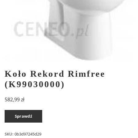
Koło Rekord Rimfree
(K99030000)
582,99
zł
Sprawdź
SKU:
0b3d97245d29