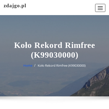
Skip
zdajgo.pl
to
content
Koło Rekord Rimfree
(K99030000)
Home
Koło Rekord Rimfree (K99030000)