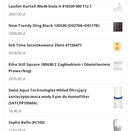
Laufen Kartell 90x46 biała H 810339 000 112 1
2647,00
zł
New Trendy Sling Black 120X80 (D0270A+D0117B)
3300,00
zł
Grb Time Szczotkowane Złoto 47120477
4318,00
zł
Riho Still Square 180X80 Z Zagłówkiem I Oświetleniem
Prawa+Nogi
2976,00
zł
Swiss Aqua Technologies Wkład filtrujący
zanieczyszczenia wody 5 μm do HomeFilter
(SATCPP105MA)
16,90
zł
Sapho Bello (Pc103)
1232,00
zł