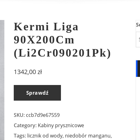
Kermi Liga
S
90X200Cm
(Li2Cr090201Pk)
1342,00
zł
Sprawdź
SKU:
ccb7d9e67559
Category:
Kabiny prysznicowe
Tags:
licznik od wody
,
niedobór manganu
,