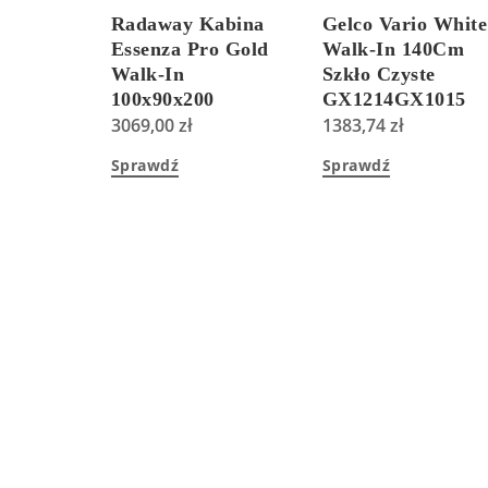
Radaway Kabina
Gelco Vario White
Essenza Pro Gold
Walk-In 140Cm
Walk-In
Szkło Czyste
100x90x200
GX1214GX1015
Przejrzyste
3069,00
zł
1383,74
zł
101031000901+101030900901+38900009
Sprawdź
Sprawdź