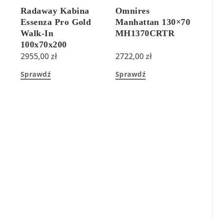
Radaway Kabina
Omnires
Essenza Pro Gold
Manhattan 130×70
Walk-In
MH1370CRTR
100x70x200
Przejrzyste
2955,00
zł
2722,00
zł
101031000901+101030700901+38900009
Sprawdź
Sprawdź