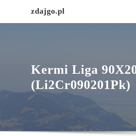
Skip
zdajgo.pl
to
content
Kermi Liga 90X
(Li2Cr090201Pk)