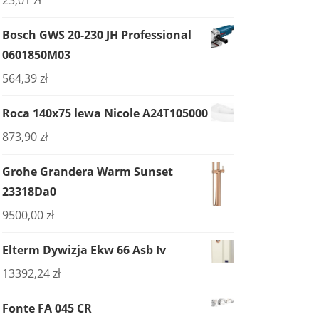
23,01
zł
Bosch GWS 20-230 JH Professional
0601850M03
564,39
zł
Roca 140x75 lewa Nicole A24T105000
873,90
zł
Grohe Grandera Warm Sunset
23318Da0
9500,00
zł
Elterm Dywizja Ekw 66 Asb Iv
13392,24
zł
Fonte FA 045 CR