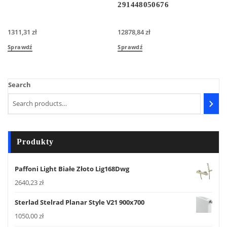
291448050676
1311,31
zł
12878,84
zł
Sprawdź
Sprawdź
Search
Produkty
Paffoni Light Białe Złoto Lig168Dwg
2640,23
zł
Sterlad Stelrad Planar Style V21 900x700
1050,00
zł