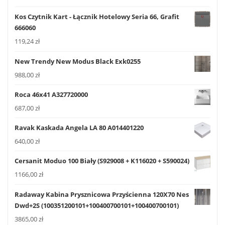
Kos Czytnik Kart - Łącznik Hotelowy Seria 66, Grafit
666060
119,24
zł
New Trendy New Modus Black Exk0255
988,00
zł
Roca 46x41 A327720000
687,00
zł
Ravak Kaskada Angela LA 80 A014401220
640,00
zł
Cersanit Moduo 100 Biały (S929008 + K116020 + S590024)
1166,00
zł
Radaway Kabina Prysznicowa Przyścienna 120X70 Nes
Dwd+2S (100351200101+100400700101+100400700101)
3865,00
zł