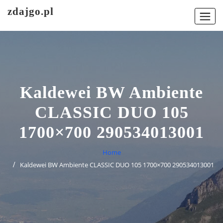
Skip
zdajgo.pl
to
content
Kaldewei BW Ambiente
CLASSIC DUO 105
1700×700 290534013001
Home
Kaldewei BW Ambiente CLASSIC DUO 105 1700×700 290534013001