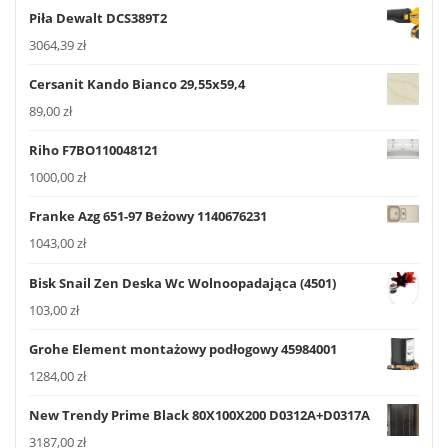
Piła Dewalt DCS389T2
3064,39
zł
Cersanit Kando Bianco 29,55x59,4
89,00
zł
Riho F7BO110048121
1000,00
zł
Franke Azg 651-97 Beżowy 1140676231
1043,00
zł
Bisk Snail Zen Deska Wc Wolnoopadająca (4501)
103,00
zł
Grohe Element montażowy podłogowy 45984001
1284,00
zł
New Trendy Prime Black 80X100X200 D0312A+D0317A
3187,00
zł