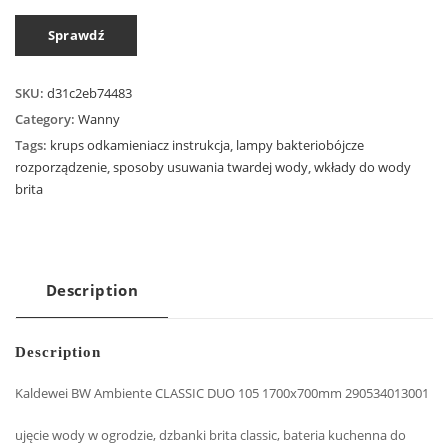
Sprawdź
SKU:
d31c2eb74483
Category:
Wanny
Tags:
krups odkamieniacz instrukcja
,
lampy bakteriobójcze
rozporządzenie
,
sposoby usuwania twardej wody
,
wkłady do wody
brita
Description
Description
Kaldewei BW Ambiente CLASSIC DUO 105 1700x700mm 290534013001
ujęcie wody w ogrodzie, dzbanki brita classic, bateria kuchenna do