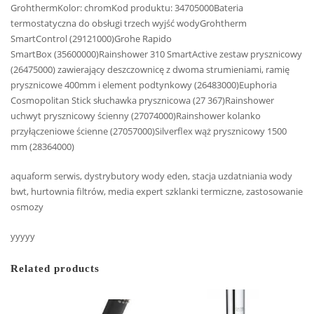
GrohthermKolor: chromKod produktu: 34705000Bateria
termostatyczna do obsługi trzech wyjść wodyGrohtherm
SmartControl (29121000)Grohe Rapido
SmartBox (35600000)Rainshower 310 SmartActive zestaw prysznicowy
(26475000) zawierający deszczownicę z dwoma strumieniami, ramię
prysznicowe 400mm i element podtynkowy (26483000)Euphoria
Cosmopolitan Stick słuchawka prysznicowa (27 367)Rainshower
uchwyt prysznicowy ścienny (27074000)Rainshower kolanko
przyłączeniowe ścienne (27057000)Silverflex wąż prysznicowy 1500
mm (28364000)
aquaform serwis, dystrybutory wody eden, stacja uzdatniania wody
bwt, hurtownia filtrów, media expert szklanki termiczne, zastosowanie
osmozy
yyyyy
Related products