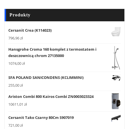
Produkty
Cersanit Crea (K114023)
796,96
zł
Hansgrohe Croma 160 komplet z termostatem i
deszczownicą chrom 27135000
1074,00
zł
SFA POLAND SANICONDENS (KCLIMMINI)
255,00
zł
Ariston Combi 800 Kairos Combi ZN0003023324
10611,01
zł
Cersanit Tako Czarny 80Cm S907019
721,00
zł