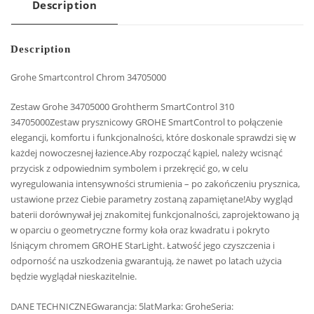
Description
Description
Grohe Smartcontrol Chrom 34705000
Zestaw Grohe 34705000 Grohtherm SmartControl 310
34705000Zestaw prysznicowy GROHE SmartControl to połączenie
elegancji, komfortu i funkcjonalności, które doskonale sprawdzi się w
każdej nowoczesnej łazience.Aby rozpocząć kąpiel, należy wcisnąć
przycisk z odpowiednim symbolem i przekręcić go, w celu
wyregulowania intensywności strumienia – po zakończeniu prysznica,
ustawione przez Ciebie parametry zostaną zapamiętane!Aby wygląd
baterii dorównywał jej znakomitej funkcjonalności, zaprojektowano ją
w oparciu o geometryczne formy koła oraz kwadratu i pokryto
lśniącym chromem GROHE StarLight. Łatwość jego czyszczenia i
odporność na uszkodzenia gwarantują, że nawet po latach użycia
będzie wyglądał nieskazitelnie.
DANE TECHNICZNEGwarancja: 5latMarka: GroheSeria: