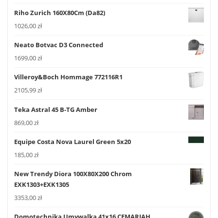
Riho Zurich 160X80Cm (Da82)
1026,00
zł
Neato Botvac D3 Connected
1699,00
zł
Villeroy&Boch Hommage 772116R1
2105,99
zł
Teka Astral 45 B-TG Amber
869,00
zł
Equipe Costa Nova Laurel Green 5x20
185,00
zł
New Trendy Diora 100X80X200 Chrom
EXK1303+EXK1305
3353,00
zł
Domotechnika Umywalka 41x16 CEMARIAH