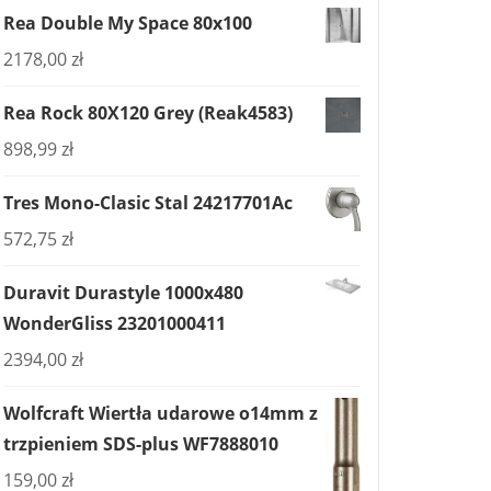
Rea Double My Space 80x100
2178,00
zł
Rea Rock 80X120 Grey (Reak4583)
898,99
zł
Tres Mono-Clasic Stal 24217701Ac
572,75
zł
Duravit Durastyle 1000x480
WonderGliss 23201000411
2394,00
zł
Wolfcraft Wiertła udarowe o14mm z
trzpieniem SDS-plus WF7888010
159,00
zł