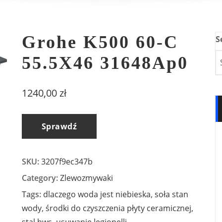
Grohe K500 60-C
S
55.5X46 31648Ap0
1240,00
zł
Sprawdź
SKU:
3207f9ec347b
Category:
Zlewozmywaki
Tags:
dlaczego woda jest niebieska
,
soła stan
wody
,
środki do czyszczenia płyty ceramicznej
,