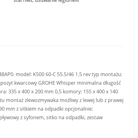
stal hws
,
usuwanie legionelli
P0. model: K500 60-C 55.5/46 1.5 rev typ montażu:
ompozyt kwarcowy GROHE Whisper minimalna długość
a: 335 x 400 x 200 mm 0,5 komory: 155 x 400 x 140
 montaż zlewozmywaka możliwy z lewej lub z prawej
/90 mm z sitkiem na odpadki opcjonalnie:
ływowy z syfonem, sitko na odpadki, zestaw