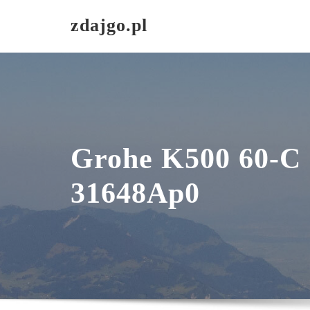
Skip
zdajgo.pl
to
content
Grohe K500 60-C
31648Ap0