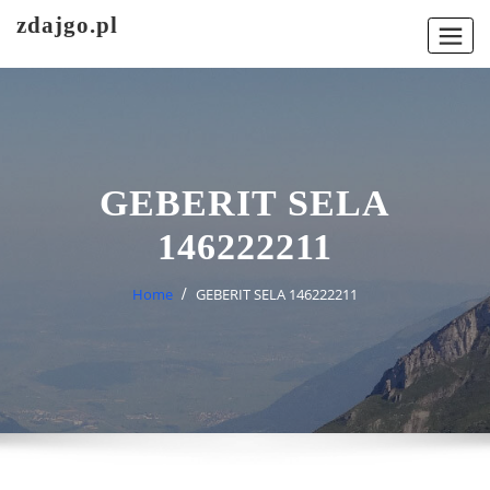
Skip
zdajgo.pl
to
content
GEBERIT SELA
146222211
Home
GEBERIT SELA 146222211