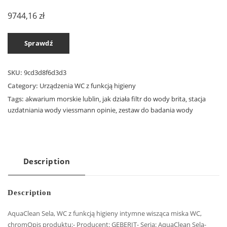
9744,16
zł
Sprawdź
SKU:
9cd3d8f6d3d3
Category:
Urządzenia WC z funkcją higieny
Tags:
akwarium morskie lublin
,
jak działa filtr do wody brita
,
stacja
uzdatniania wody viessmann opinie
,
zestaw do badania wody
Description
Description
AquaClean Sela, WC z funkcją higieny intymne wisząca miska WC,
chromOpis produktu:- Producent: GEBERIT- Seria: AquaClean Sela-