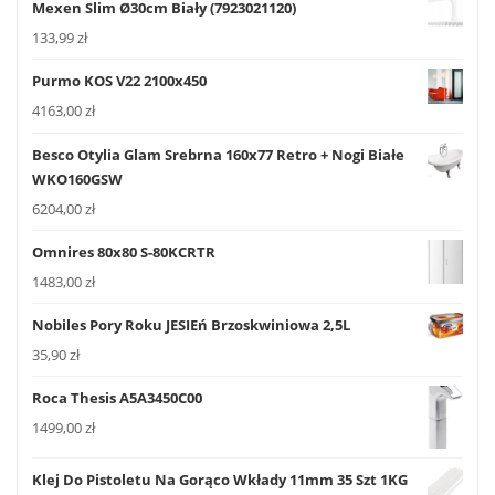
Mexen Slim Ø30cm Biały (7923021120)
133,99
zł
Purmo KOS V22 2100x450
4163,00
zł
Besco Otylia Glam Srebrna 160x77 Retro + Nogi Białe
WKO160GSW
6204,00
zł
Omnires 80x80 S-80KCRTR
1483,00
zł
Nobiles Pory Roku JESIEń Brzoskwiniowa 2,5L
35,90
zł
Roca Thesis A5A3450C00
1499,00
zł
Klej Do Pistoletu Na Gorąco Wkłady 11mm 35 Szt 1KG