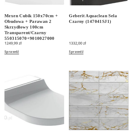
Mexen Cubik 150x70cm +
Geberit Aquaclean Sela
Obudowa + Parawan 2
Czarny (147041SJ1)
Skrzydłowy 100cm
Transparent/Czarny
550315070+9010027000
1249,99
zł
1332,00
zł
Sprawdź
Sprawdź