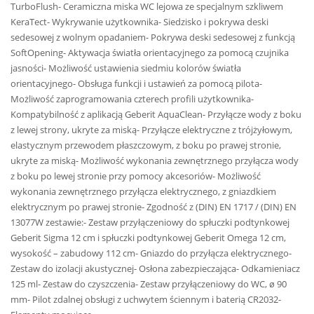
TurboFlush- Ceramiczna miska WC lejowa ze specjalnym szkliwem
KeraTect- Wykrywanie użytkownika- Siedzisko i pokrywa deski
sedesowej z wolnym opadaniem- Pokrywa deski sedesowej z funkcją
SoftOpening- Aktywacja światła orientacyjnego za pomocą czujnika
jasności- Możliwość ustawienia siedmiu kolorów światła
orientacyjnego- Obsługa funkcji i ustawień za pomocą pilota-
Możliwość zaprogramowania czterech profili użytkownika-
Kompatybilność z aplikacją Geberit AquaClean- Przyłącze wody z boku
z lewej strony, ukryte za miską- Przyłącze elektryczne z trójżyłowym,
elastycznym przewodem płaszczowym, z boku po prawej stronie,
ukryte za miską- Możliwość wykonania zewnętrznego przyłącza wody
z boku po lewej stronie przy pomocy akcesoriów- Możliwość
wykonania zewnętrznego przyłącza elektrycznego, z gniazdkiem
elektrycznym po prawej stronie- Zgodność z (DIN) EN 1717 / (DIN) EN
13077W zestawie:- Zestaw przyłączeniowy do spłuczki podtynkowej
Geberit Sigma 12 cm i spłuczki podtynkowej Geberit Omega 12 cm,
wysokość – zabudowy 112 cm- Gniazdo do przyłącza elektrycznego-
Zestaw do izolacji akustycznej- Osłona zabezpieczająca- Odkamieniacz
125 ml- Zestaw do czyszczenia- Zestaw przyłączeniowy do WC, ø 90
mm- Pilot zdalnej obsługi z uchwytem ściennym i baterią CR2032-