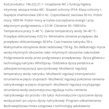
Kod produktu: 146.222.21.1- Urządzenie WC z funkcją higieny
intymnej- wisząca miska WC- Stopień ochrony IPX4- Klasa ochrony I-
Napięcie znamionowe 230 V AC- Częstotliwość sieciowa 50 Hz- Pobór
mocy 1850 W- Pobór mocy w trybie oszczędzania energii / przy
włączonym podgrzewaniu ≤ 0.5 W- Ciśnienie 50–1000 kPa-
Temperatura pracy 5–40 °C- Zakres temperatury wody 34–40 °C-
Przepływ obliczeniowy 0.02 l/s- Minimalne ciśnienie przepływu dla
przepływu obliczeniowego 50 kPa- Czas trwania natrysku 50 s-
Maksymalne obciążenie deski sedesowej 150 kg- Do delikatnego mycia
wodą intymnych obszarów ciała i intymnych obszarów ciała kobiet-
Podgrzewanie wody przez podgrzewacz przepływowy- Dysza główna z
technologią natrysku WhirlSpray- Oddzielna dysza perlatora w
zabezpieczonej pozycji spoczynkowej- Możliwość regulacji
temperatury wody natrysku- Możliwość regulacji intensywności
strumienia w pięciu stopniach- Możliwość regulacji położenia ramienia
natryskowego w pięciu stopniach- Możliwość regulacji oscylującego
strumienia wody (automatyczna regulacja ruchu ramienia
natryskowego do przodu i do tyłu)- Automatyczne czyszczenie dyszy
wodą przed i po użyciu dyszy natryskowej- Program odkamieniania-
Bezkrawędziowa miska ustępowa z technologią spłukiwania