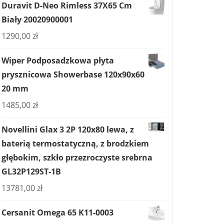
Duravit D-Neo Rimless 37X65 Cm
Biały 20020900001
1290,00
zł
Wiper Podposadzkowa płyta
prysznicowa Showerbase 120x90x60
20 mm
1485,00
zł
Novellini Glax 3 2P 120x80 lewa, z
baterią termostatyczną, z brodzkiem
głębokim, szkło przezroczyste srebrna
GL32P129ST-1B
13781,00
zł
Cersanit Omega 65 K11-0003