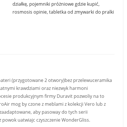
działkę
,
pojemniki próżniowe gdzie kupić
,
rosmosis opinie
,
tabletka od zmywarki do pralki
 bateri (przygotowane 2 otwory)bez przelewuceramika
ikatnymi krawdziami oraz niezwyk harmoni
ocesie produkcyjnym firmy Duravit pozwoliy na to
Air mog by czone z meblami z kolekcji Vero lub z
 zaadaptowane, aby pasoway do tych serii
 powok uatwiajc czyszczenie WonderGliss.