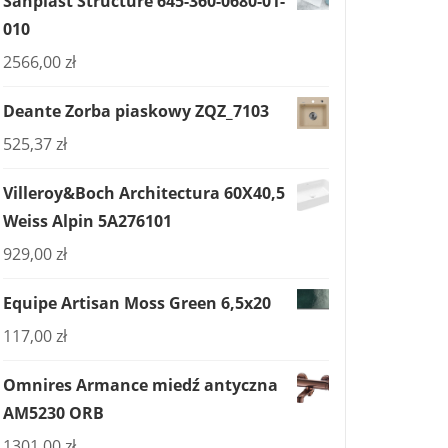
Sanplast Structure 645-360-0680-01-
010
2566,00
zł
Deante Zorba piaskowy ZQZ_7103
525,37
zł
Villeroy&Boch Architectura 60X40,5
Weiss Alpin 5A276101
929,00
zł
Equipe Artisan Moss Green 6,5x20
117,00
zł
Omnires Armance miedź antyczna
AM5230 ORB
1301,00
zł