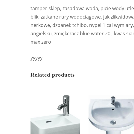
tamper sklep, zasadowa woda, picie wody utle
blik, zatkane rury wodociągowe, jak zlikwido
nerkowe, dzbanek tchibo, nypel 1 cal wymiary,
angielsku, zmiękczacz blue water 20l, kwas sia
max zero
yyyyy
Related products