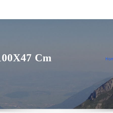
 100X47 Cm
Ho