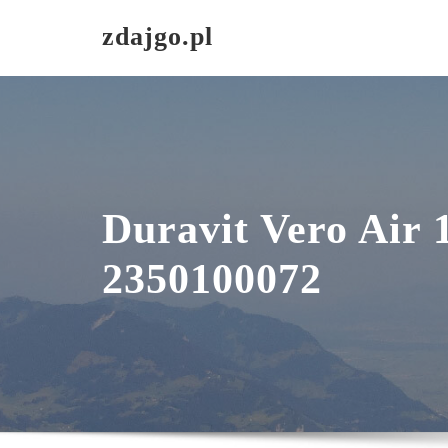
Skip
zdajgo.pl
to
content
Duravit Vero Air
2350100072