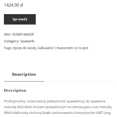
1424,90
zł
Sprawdź
SKU:
5cb891a66d3f
Category:
Spawarki
Tags:
dysze do wody
,
kalkulator l
,
manometr co to jest
Description
Description
Profesjonalny, nowoczesny półautomat spawalniczy do spawania
metodą MIG-MAG drutem spawalniczym w osłonie gazu oraz metodą
MMA elektrodą otuloną.Dzięki zastosowaniu tranzystorów IGBT (ang.