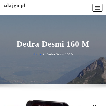
Skip
zdajgo.pl
to
content
Dedra Desmi 160 M
Home
Dedra Desmi 160 M