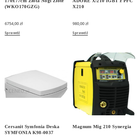
170x77cm Złota Nogi Złote
ADORE X/210 IGBT z PFC
(WKO170GZG)
X210
6754,00
zł
980,00
zł
Sprawdź
Sprawdź
Cersanit Symfonia Deska
Magnum Mig 210 Synergia
SYMFONIA K98-0037