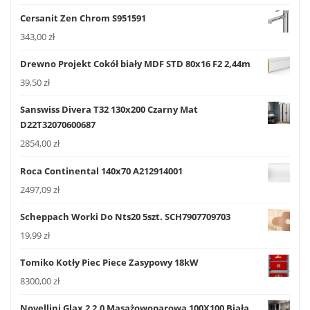
Cersanit Zen Chrom S951591
343,00
zł
Drewno Projekt Cokół biały MDF STD 80x16 F2 2,44m
39,50
zł
Sanswiss Divera T32 130x200 Czarny Mat
D22T32070600687
2854,00
zł
Roca Continental 140x70 A212914001
2497,09
zł
Scheppach Worki Do Nts20 5szt. SCH7907709703
19,99
zł
Tomiko Kotły Piec Piece Zasypowy 18kW
8300,00
zł
Novellini Glax 2 2.0 Masażowoparowa 100X100 Biała