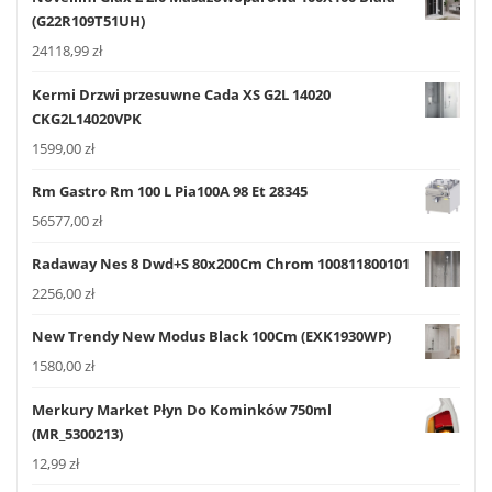
(G22R109T51UH)
24118,99
zł
Kermi Drzwi przesuwne Cada XS G2L 14020
CKG2L14020VPK
1599,00
zł
Rm Gastro Rm 100 L Pia100A 98 Et 28345
56577,00
zł
Radaway Nes 8 Dwd+S 80x200Cm Chrom 100811800101
2256,00
zł
New Trendy New Modus Black 100Cm (EXK1930WP)
1580,00
zł
Merkury Market Płyn Do Kominków 750ml
(MR_5300213)
12,99
zł