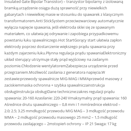
Insulated Gate Bipolar Transistor) – tranzystor bipolarny z izolowaną
bramką,urządzenie osiąga dużą sprawność przy niewielkich
gabarytach i niewielkiej masie w stosunku do spawarek z klasycznym
transformatorem.Anti StickSystem przeciwzwarciowy automatycznie
wyłącza napięcie spawania, jeśli elektroda sklei się ze spawanym
materiałem, co ułatwia jej odrywanie i zapobiega przypadkowemu
powstaniu łuku spawalniczego.Hot StartGorący start ułatwia zapłon
elektrody poprzez dostarczenie większego prądu spawania przy
każdym zajarzeniu łuku.Płynna regulacja prądu spawaniaElektroniczny
układ sterujący utrzymuje stały prąd wyjściowy na zadanym
poziomie.Chłodzenie wentylatoremZabezpiecza urządzenie przed
przegrzaniem.Możliwość zasilania z generatora napięcia.W
zestawie:przewody spawalnicze MIG-MAG i MMAprzewód masowy z
zaciskiemmaska ochronna + szybka spawalniczainstrukcja
obsługiinstrukcja obsługiDane techniczne:zakres regulacji prądu
spawania: 20-160 Azasilanie: 220-240 Vmaksymalny prąd spawania: 160
Aśrednice drutu spawalniczego – 0,8 mm i 1 mmśrednice elektrod –
2.0; 2.5; 3.25 mmdługość przewodu MIG MAG – 3 mdługość przewodu
MMA – 2 mdługość przewodu masowego 25 mm2 – 1,5 mdługość
przewodu zasilającego – 2mstopień ochrony – IP 21 Swaga: 17 kg