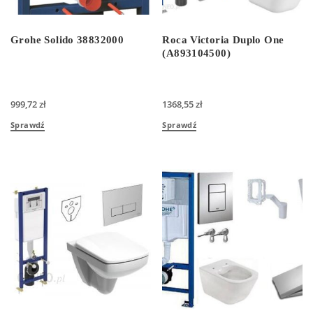
Grohe Solido 38832000
Roca Victoria Duplo One
(A893104500)
999,72
zł
1368,55
zł
Sprawdź
Sprawdź