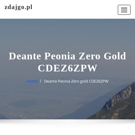
Skip
zdajgo.pl
to
content
Deante Peonia Zero Gold
CDEZ6ZPW
Home
Deante Peonia Zero gold CDEZ6ZPW