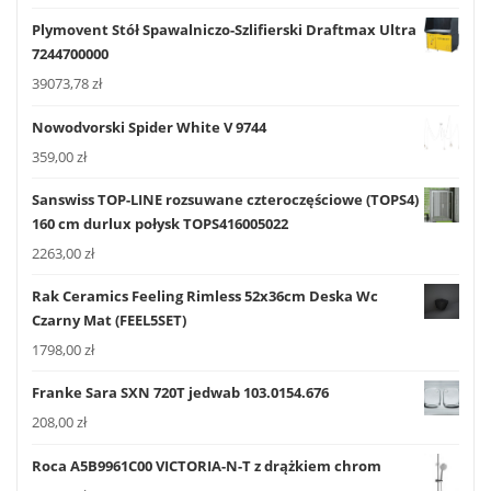
Plymovent Stół Spawalniczo-Szlifierski Draftmax Ultra
7244700000
39073,78
zł
Nowodvorski Spider White V 9744
359,00
zł
Sanswiss TOP-LINE rozsuwane czteroczęściowe (TOPS4)
160 cm durlux połysk TOPS416005022
2263,00
zł
Rak Ceramics Feeling Rimless 52x36cm Deska Wc
Czarny Mat (FEEL5SET)
1798,00
zł
Franke Sara SXN 720T jedwab 103.0154.676
208,00
zł
Roca A5B9961C00 VICTORIA-N-T z drążkiem chrom