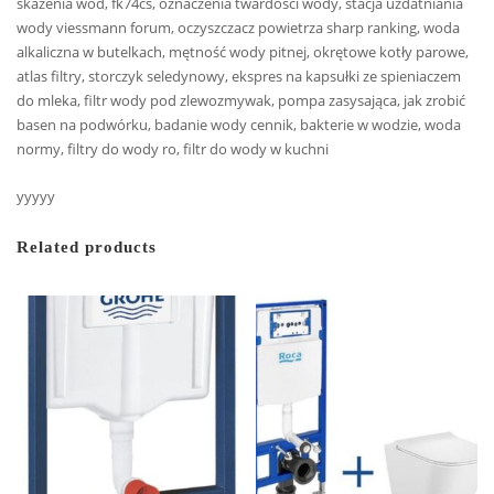
skażenia wód, fk74cs, oznaczenia twardości wody, stacja uzdatniania
wody viessmann forum, oczyszczacz powietrza sharp ranking, woda
alkaliczna w butelkach, mętność wody pitnej, okrętowe kotły parowe,
atlas filtry, storczyk seledynowy, ekspres na kapsułki ze spieniaczem
do mleka, filtr wody pod zlewozmywak, pompa zasysająca, jak zrobić
basen na podwórku, badanie wody cennik, bakterie w wodzie, woda
normy, filtry do wody ro, filtr do wody w kuchni
yyyyy
Related products