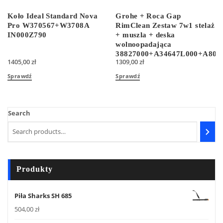
Koło Ideal Standard Nova
Grohe + Roca Gap
Pro W370567+W3708A
RimClean Zestaw 7w1 stelaż
IN000Z790
+ muszla + deska
wolnoopadająca
38827000+A34647L000+A801
1405,00
zł
1309,00
zł
Sprawdź
Sprawdź
Search
Produkty
Piła Sharks SH 685
504,00
zł