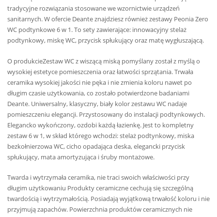
tradycyjne rozwiązania stosowane we wzornictwie urządzeń
sanitarnych. W ofercie Deante znajdziesz również zestawy Peonia Zero
WC podtynkowe 6 w 1. To sety zawierające: innowacyjny stelaż
podtynkowy, miskę WC, przycisk spłukujący oraz matę wygłuszającą.
O produkcieZestaw WC z wiszącą miską pomyślany został z myślą o
wysokiej estetyce pomieszczenia oraz łatwości sprzątania. Trwała
ceramika wysokiej jakości nie pęka i nie zmienia koloru nawet po
długim czasie użytkowania, co zostało potwierdzone badaniami
Deante. Uniwersalny, klasyczny, biały kolor zestawu WC nadaje
pomieszczeniu elegancji. Przystosowany do instalacji podtynkowych.
Elegancko wykończony, ozdobi każdą łazienkę. Jest to kompletny
zestaw 6 w 1, w skład którego wchodzi: stelaż podtynkowy, miska
bezkołnierzowa WC, cicho opadająca deska, elegancki przycisk
spłukujący, mata amortyzująca i śruby montażowe.
Twarda i wytrzymała ceramika, nie traci swoich właściwości przy
długim użytkowaniu Produkty ceramiczne cechują się szczególną
twardością i wytrzymałością. Posiadają wyjątkową trwałość koloru i nie
przyjmują zapachów. Powierzchnia produktów ceramicznych nie