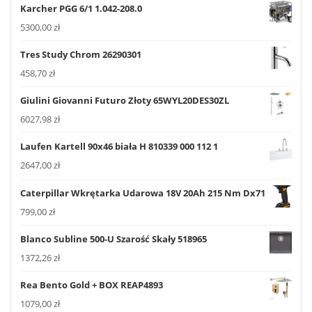
Karcher PGG 6/1 1.042-208.0
5300,00
zł
Tres Study Chrom 26290301
458,70
zł
Giulini Giovanni Futuro Złoty 65WYL20DES30ZL
6027,98
zł
Laufen Kartell 90x46 biała H 810339 000 112 1
2647,00
zł
Caterpillar Wkrętarka Udarowa 18V 20Ah 215 Nm Dx71
799,00
zł
Blanco Subline 500-U Szarość Skały 518965
1372,26
zł
Rea Bento Gold + BOX REAP4893
1079,00
zł