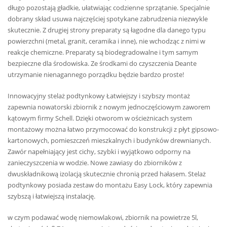
długo pozostają gładkie, ułatwiając codzienne sprzątanie. Specjalnie
dobrany skład usuwa najczęściej spotykane zabrudzenia niezwykle
skutecznie. Z drugiej strony preparaty są łagodne dla danego typu
powierzchni (metal, granit, ceramika i inne), nie wchodząc z nimi w
reakcje chemiczne. Preparaty są biodegradowalne i tym samym
bezpieczne dla środowiska. Ze środkami do czyszczenia Deante
utrzymanie nienagannego porządku będzie bardzo proste!
Innowacyjny stelaż podtynkowy Łatwiejszy i szybszy montaż
zapewnia nowatorski zbiornik z nowym jednoczęściowym zaworem
kątowym firmy Schell. Dzięki otworom w ościeżnicach system
montażowy można łatwo przymocować do konstrukcji z płyt gipsowo-
kartonowych, pomieszczeń mieszkalnych i budynków drewnianych.
Zawór napełniający jest cichy, szybki i wyjątkowo odporny na
zanieczyszczenia w wodzie. Nowe zawiasy do zbiorników z
dwuskładnikową izolacją skutecznie chronią przed hałasem. Stelaż
podtynkowy posiada zestaw do montażu Easy Lock, który zapewnia
szybszą i łatwiejszą instalację.
w czym podawać wodę niemowlakowi, zbiornik na powietrze 5l,