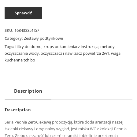
Sprawdź
SKU:
168433351f57
Category:
Zestawy podtynkowe
Tags:
filtry do domu
,
krups odkamieniacz instrukcja
,
metody
oczyszczania wody
,
oczyszczacz i nawilżacz powietrza 2w1
,
waga
kuchenna tchibo
Description
Description
Seria Peonia ZeroCiekawą propozycją, która doda aranżacji naszej
łazienki ciekawy i oryginalny wygląd, jest miska WC z kolekcji Peonia
Zero. Głęboka szarość lub czerń ceramiki i obłe linie przełamują