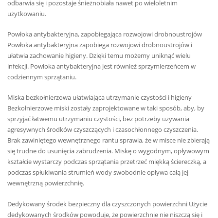
odbarwia się i pozostaje śnieżnobiała nawet po wieloletnim
użytkowaniu.
Powłoka antybakteryjna, zapobiegająca rozwojowi drobnoustrojów
Powłoka antybakteryjna zapobiega rozwojowi drobnoustrojów i
ułatwia zachowanie higieny. Dzięki temu możemy uniknąć wielu
infekcji. Powłoka antybakteryjna jest również sprzymierzeńcem w
codziennym sprzątaniu.
Miska bezkołnierzowa ułatwiająca utrzymanie czystości i higieny
Bezkołnierzowe miski zostały zaprojektowane w taki sposób, aby, by
sprzyjać łatwemu utrzymaniu czystości, bez potrzeby używania
agresywnych środków czyszczących i czasochłonnego czyszczenia.
Brak zawiniętego wewnętrznego rantu sprawia, że w misce nie zbierają
się trudne do usunięcia zabrudzenia. Miskę o wygodnym, opływowym
kształcie wystarczy podczas sprzątania przetrzeć miękką ściereczką, a
podczas spłukiwania strumień wody swobodnie opływa całą jej
wewnętrzną powierzchnię.
Dedykowany środek bezpieczny dla czyszczonych powierzchni Użycie
dedykowanych środków powoduje, że powierzchnie nie niszczą się i