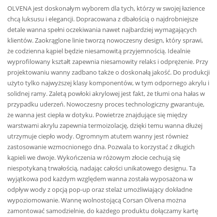
OLVENA jest doskonałym wyborem dla tych, którzy w swojej łazience
chcą luksusu i elegancji. Dopracowana z dbałością o najdrobniejsze
detale wanna spełni oczekiwania nawet najbardziej wymagających
klientów. Zaokrąglone linie tworzą nowoczesny design, który sprawi,
że codzienna kąpiel będzie niesamowitą przyjemnością. Idealnie
wyprofilowany kształt zapewnia niesamowity relaks i odprężenie. Przy
projektowaniu wanny zadbano także o doskonałą jakość. Do produkcji
użyto tylko najwyższej klasy komponentów, w tym odpornego akrylu i
solidnej ramy. Zaletą powłoki akrylowej jest fakt, że tłumi ona hałas w
przypadku uderzeń. Nowoczesny proces technologiczny gwarantuje,
że wanna jest ciepła w dotyku. Powietrze znajdujące się między
warstwami akrylu zapewnia termoizolację, dzięki temu wanna dłużej
utrzymuje ciepło wody. Ogromnym atutem wanny jest również
zastosowanie wzmocnionego dna. Pozwala to korzystać z długich
kąpieli we dwoje. Wykończenia w różowym złocie cechują się
niespotykaną trwałością, nadając całości unikatowego designu. Ta
wyjątkowa pod każdym względem wanna została wyposażona w
odpływ wody z opcją pop-up oraz stelaż umożliwiający dokładne
wypoziomowanie. Wannę wolnostojącą Corsan Olvena można
zamontować samodzielnie, do każdego produktu dołączamy kartę