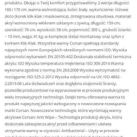
produktu. Dbając o Twój komfort przygotowaliśmy 2 wersje długości:
160 i 170 cm. wanna wolnostojąca, kolor: biały, wykończenie: różowe
złoto (korek klik-klak i maskownica), zintegrowana obudowa, materiał:
akryl wzmocniony włóknem szklanym z żywicą, długość: 159 cm,
szerokość: 76 cm, wysokość: 58 cm, pojemność: 305 L, grubość ścianki:
~ 10 mm, waga: 41 kg, w komplecie stelaż montażowy oraz syfon z
korkiem Klik-Klak. Wszystkie wanny Corsan spełniają standardy
najwyższych norm Europejskich określonych normami ISO: Wysoka
odporności wybarwień: EN 20105-A02 Doskonała stabilność termiczna
akrylu: ISO Wysoka temperatura mięknienia: ISO 306-2014 Wanna
wykonana zgodnie z normą: EN 263:2008 Wysoka wytrzymałość na
rozciąganie: ISO S25-2-2012 Wysoka odporność na UV: ISO 4892-
2:2013-06 Lata doświadczeń oraz dogłębna znajomość branży,
pozwoliła producentowi na wypracowanie w procesie produkcyjnym
wielu innowacyjnych technologii. Dzięki temu oferowana wanna to
produkt najwyższej jakości wzbogacony o nowoczesne rozwiązania
marki Corsan. Nowoczesne technologie, które wyróżniają wanny
akrylowe Corsan: Anti Wipe – Technologia produkcji akrylu, która
doskonale zabezpiecza akryl przed odbarwieniami i ułatwia
utrzymanie wanny w czystości. Antibacterial – Użyty w procesie