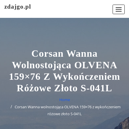
Skip
zdajgo.pl
to
content
Corsan Wanna
Wolnostojąca OLVENA
159×76 Z Wykończeniem
Różowe Złoto S-041L
Home
Corsan Wanna wolnostojąca OLVENA 159×76 z wykończeniem
różowe złoto S-041L