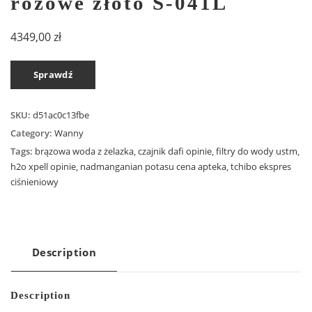
różowe złoto S-041L
4349,00
zł
Sprawdź
SKU:
d51ac0c13fbe
Category:
Wanny
Tags:
brązowa woda z żelazka
,
czajnik dafi opinie
,
filtry do wody ustm
,
h2o xpell opinie
,
nadmanganian potasu cena apteka
,
tchibo ekspres
ciśnieniowy
Description
Description