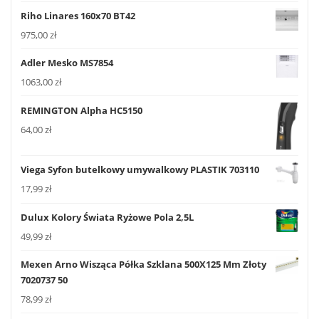
Riho Linares 160x70 BT42
975,00
zł
Adler Mesko MS7854
1063,00
zł
REMINGTON Alpha HC5150
64,00
zł
Viega Syfon butelkowy umywalkowy PLASTIK 703110
17,99
zł
Dulux Kolory Świata Ryżowe Pola 2,5L
49,99
zł
Mexen Arno Wisząca Półka Szklana 500X125 Mm Złoty
7020737 50
78,99
zł