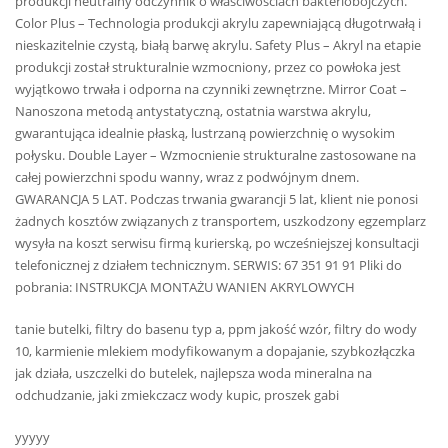
produkcji neutralny odczynnik o właściwościach bakteriobójczych.
Color Plus – Technologia produkcji akrylu zapewniającą długotrwałą i
nieskazitelnie czystą, białą barwę akrylu. Safety Plus – Akryl na etapie
produkcji został strukturalnie wzmocniony, przez co powłoka jest
wyjątkowo trwała i odporna na czynniki zewnętrzne. Mirror Coat –
Nanoszona metodą antystatyczną, ostatnia warstwa akrylu,
gwarantująca idealnie płaską, lustrzaną powierzchnię o wysokim
połysku. Double Layer – Wzmocnienie strukturalne zastosowane na
całej powierzchni spodu wanny, wraz z podwójnym dnem.
GWARANCJA 5 LAT. Podczas trwania gwarancji 5 lat, klient nie ponosi
żadnych kosztów związanych z transportem, uszkodzony egzemplarz
wysyła na koszt serwisu firmą kurierską, po wcześniejszej konsultacji
telefonicznej z działem technicznym. SERWIS: 67 351 91 91 Pliki do
pobrania: INSTRUKCJA MONTAŻU WANIEN AKRYLOWYCH
tanie butelki, filtry do basenu typ a, ppm jakość wzór, filtry do wody
10, karmienie mlekiem modyfikowanym a dopajanie, szybkozłączka
jak działa, uszczelki do butelek, najlepsza woda mineralna na
odchudzanie, jaki zmiekczacz wody kupic, proszek gabi
yyyyy