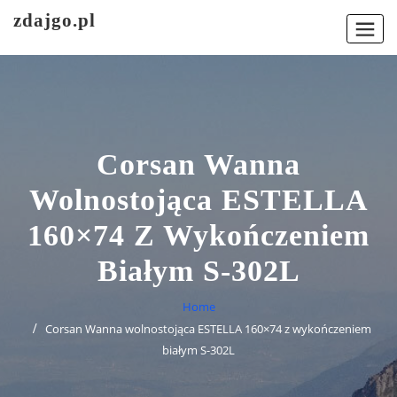
Skip
zdajgo.pl
to
content
Corsan Wanna
Wolnostojąca ESTELLA
160×74 Z Wykończeniem
Białym S-302L
Home
Corsan Wanna wolnostojąca ESTELLA 160×74 z wykończeniem
białym S-302L