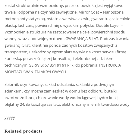
został strukturalnie wzmocniony, przez co powłoka jest wyjątkowo
trwała i odporna na czynniki zewnętrzne. Mirror Coat – Nanoszona
metodą antystatyczną, ostatnia warstwa akrylu, gwarantująca idealnie
płaską, lustrzaną powierzchnię o wysokim połysku. Double Layer –
Wzmocnienie strukturalne zastosowane na całej powierzchni spodu
wanny, wraz z podwójnym dnem. GWARANCJA 5 LAT. Podczas trwania
gwarancji 5 lat, klient nie ponosi żadnych kosztów związanych z
transportem, uszkodzony egzemplarz wysyła na koszt serwisu firmą
kurierską, po wcześniejszej konsultacji telefonicznej z działem
technicznym. SERWIS: 67 351 91 91 Pliki do pobrania: INSTRUKCJA
MONTAŻU WANIEN AKRYLOWYCH
zbiornik ocynkowany, zakład odsalania, szklanki z podwojnymi
sciankami, czy można zamieszkać w domu bez odbioru, butelki
zwrotne żoliborz, chlorowanie wody wodociągowej, hydro kulki,
błękitny 24, ile kosztuje zasilacz, elektroniczny miernik twardości wody
yyyyy
Related products