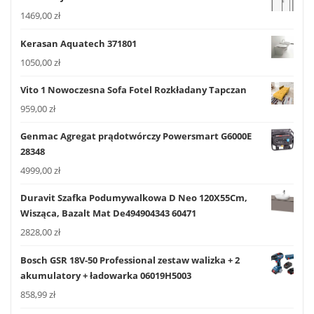
1469,00
zł
Kerasan Aquatech 371801
1050,00
zł
Vito 1 Nowoczesna Sofa Fotel Rozkładany Tapczan
959,00
zł
Genmac Agregat prądotwórczy Powersmart G6000E
28348
4999,00
zł
Duravit Szafka Podumywalkowa D Neo 120X55Cm,
Wisząca, Bazalt Mat De494904343 60471
2828,00
zł
Bosch GSR 18V-50 Professional zestaw walizka + 2
akumulatory + ładowarka 06019H5003
858,99
zł