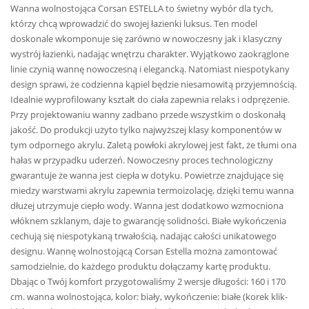
Wanna wolnostojąca Corsan ESTELLA to świetny wybór dla tych,
którzy chcą wprowadzić do swojej łazienki luksus. Ten model
doskonale wkomponuje się zarówno w nowoczesny jak i klasyczny
wystrój łazienki, nadając wnętrzu charakter. Wyjątkowo zaokrąglone
linie czynią wannę nowoczesną i elegancką. Natomiast niespotykany
design sprawi, że codzienna kąpiel będzie niesamowitą przyjemnością.
Idealnie wyprofilowany kształt do ciała zapewnia relaks i odprężenie.
Przy projektowaniu wanny zadbano przede wszystkim o doskonałą
jakość. Do produkcji użyto tylko najwyższej klasy komponentów w
tym odpornego akrylu. Zaletą powłoki akrylowej jest fakt, że tłumi ona
hałas w przypadku uderzeń. Nowoczesny proces technologiczny
gwarantuje że wanna jest ciepła w dotyku. Powietrze znajdujące się
miedzy warstwami akrylu zapewnia termoizolację, dzięki temu wanna
dłużej utrzymuje ciepło wody. Wanna jest dodatkowo wzmocniona
włóknem szklanym, daje to gwarancję solidności. Białe wykończenia
cechują się niespotykaną trwałością, nadając całości unikatowego
designu. Wannę wolnostojącą Corsan Estella można zamontować
samodzielnie, do każdego produktu dołączamy kartę produktu.
Dbając o Twój komfort przygotowaliśmy 2 wersje długości: 160 i 170
cm. wanna wolnostojąca, kolor: biały, wykończenie: białe (korek klik-