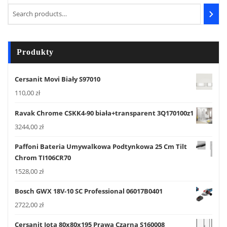
Produkty
Cersanit Movi Biały S97010
110,00
zł
Ravak Chrome CSKK4-90 biała+transparent 3Q170100z1
3244,00
zł
Paffoni Bateria Umywalkowa Podtynkowa 25 Cm Tilt
Chrom TI106CR70
1528,00
zł
Bosch GWX 18V-10 SC Professional 06017B0401
2722,00
zł
Cersanit Jota 80x80x195 Prawa Czarna S160008