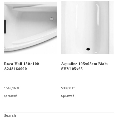
Roca Hall 150×100
Aqualine 105x65cm Biała
A248164000
SHV105x65
1543,16
zł
533,00
zł
Sprawdź
Sprawdź
Search