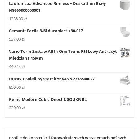
Laufen Lua Advanced Rimless + Deska Slim Biały
H8660800000001
1236,00
zł
Cersanit Facile 3/6l duroplast k30-017
537,00
zł
Vario Term Zestaw All In One Twins Rtl Lewy Antracyt
Miedziana 15Mm
449,44
zł
Duravit Soleil By Starck 56X43,5 2378560027
850,00
zł
Reihe Modern Cubic Oneclik SQUKNBL
229,00
zł
Profile do konstrukcji fotowoltaicznych w systemach nośnych