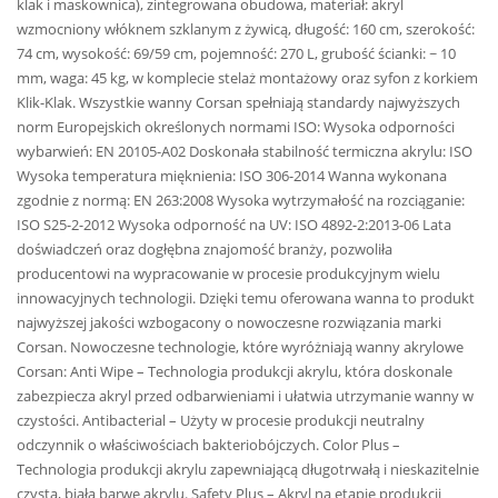
klak i maskownica), zintegrowana obudowa, materiał: akryl
wzmocniony włóknem szklanym z żywicą, długość: 160 cm, szerokość:
74 cm, wysokość: 69/59 cm, pojemność: 270 L, grubość ścianki: ~ 10
mm, waga: 45 kg, w komplecie stelaż montażowy oraz syfon z korkiem
Klik-Klak. Wszystkie wanny Corsan spełniają standardy najwyższych
norm Europejskich określonych normami ISO: Wysoka odporności
wybarwień: EN 20105-A02 Doskonała stabilność termiczna akrylu: ISO
Wysoka temperatura mięknienia: ISO 306-2014 Wanna wykonana
zgodnie z normą: EN 263:2008 Wysoka wytrzymałość na rozciąganie:
ISO S25-2-2012 Wysoka odporność na UV: ISO 4892-2:2013-06 Lata
doświadczeń oraz dogłębna znajomość branży, pozwoliła
producentowi na wypracowanie w procesie produkcyjnym wielu
innowacyjnych technologii. Dzięki temu oferowana wanna to produkt
najwyższej jakości wzbogacony o nowoczesne rozwiązania marki
Corsan. Nowoczesne technologie, które wyróżniają wanny akrylowe
Corsan: Anti Wipe – Technologia produkcji akrylu, która doskonale
zabezpiecza akryl przed odbarwieniami i ułatwia utrzymanie wanny w
czystości. Antibacterial – Użyty w procesie produkcji neutralny
odczynnik o właściwościach bakteriobójczych. Color Plus –
Technologia produkcji akrylu zapewniającą długotrwałą i nieskazitelnie
czystą, białą barwę akrylu. Safety Plus – Akryl na etapie produkcji