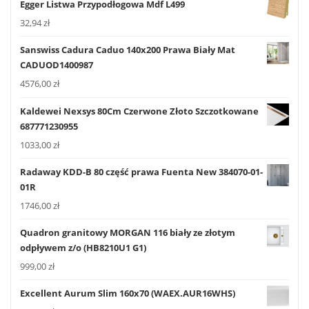
Egger Listwa Przypodłogowa Mdf L499
32,94
zł
Sanswiss Cadura Caduo 140x200 Prawa Biały Mat
CADUOD1400987
4576,00
zł
Kaldewei Nexsys 80Cm Czerwone Złoto Szczotkowane
687771230955
1033,00
zł
Radaway KDD-B 80 część prawa Fuenta New 384070-01-
01R
1746,00
zł
Quadron granitowy MORGAN 116 biały ze złotym
odpływem z/o (HB8210U1 G1)
999,00
zł
Excellent Aurum Slim 160x70 (WAEX.AUR16WHS)