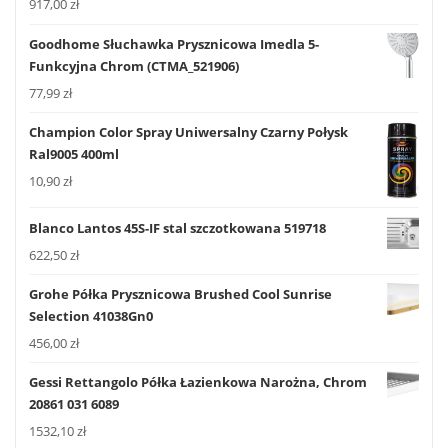
917,00
zł
Goodhome Słuchawka Prysznicowa Imedla 5-
Funkcyjna Chrom (CTMA_521906)
77,99
zł
Champion Color Spray Uniwersalny Czarny Połysk
Ral9005 400ml
10,90
zł
Blanco Lantos 45S-IF stal szczotkowana 519718
622,50
zł
Grohe Półka Prysznicowa Brushed Cool Sunrise
Selection 41038Gn0
456,00
zł
Gessi Rettangolo Półka Łazienkowa Narożna, Chrom
20861 031 6089
1532,10
zł