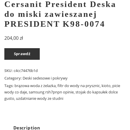
Cersanit President Deska
do miski zawieszanej
PRESIDENT K98-0074
204,00
zł
Sprawdź
SKU:
c4cc74476b1d
Category:
Deski sedesowe i pokrywy
Tags:
brązowa woda z żelazka
,
filtr do wody na prysznic
,
kioto
,
picie
wody co daje
,
samsung rsh7pnpn opinie
,
stojak do kapsułek dolce
gusto
,
uzdatnianie wody ze studni
Description