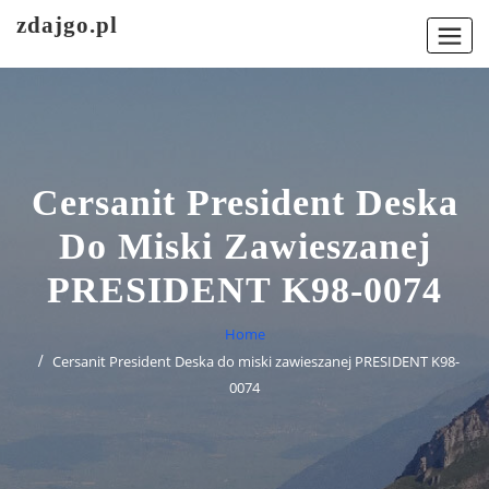
Skip
zdajgo.pl
to
content
Cersanit President Deska
Do Miski Zawieszanej
PRESIDENT K98-0074
Home
Cersanit President Deska do miski zawieszanej PRESIDENT K98-
0074