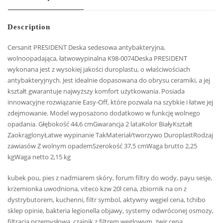
Description
Cersanit PRESIDENT Deska sedesowa antybakteryjna,
wolnoopadająca, łatwowypinalna K98-0074Deska PRESIDENT
wykonana jest z wysokiej jakości duroplastu, o właściwościach
antybakteryjnych. Jest idealnie dopasowana do obrysu ceramiki, a jej
kształt gwarantuje najwyższy komfort użytkowania. Posiada
innowacyjne rozwiązanie Easy-Off, które pozwala na szybkie i łatwe jej
zdejmowanie. Model wyposażono dodatkowo w funkcję wolnego
opadania. Głębokość 44,6 cmGwarancja 2 lataKolor BiałyKształt
ZaokrąglonyŁatwe wypinanie TakMateriał/tworzywo DuroplastRodzaj
zawiasów Z wolnym opademSzerokość 37,5 cmWaga brutto 2,25
kgWaga netto 2,15 kg
kubek pou, pies z nadmiarem skóry, forum filtry do wody, payu sesje,
krzemionka uwodniona, viteco kzw 20l cena, zbiornik na on z
dystrybutorem, kuchenni, filtr symbol, aktywny węgiel cena, tchibo
sklep opinie, bakteria legionella objawy, systemy odwróconej osmozy,
filtracja przemysłowa, czajnik z filtrem węglowym, żwir cena