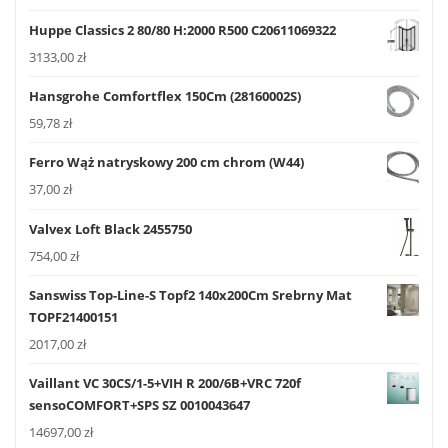
Huppe Classics 2 80/80 H:2000 R500 C20611069322
3133,00
zł
Hansgrohe Comfortflex 150Cm (28160002S)
59,78
zł
Ferro Wąż natryskowy 200 cm chrom (W44)
37,00
zł
Valvex Loft Black 2455750
754,00
zł
Sanswiss Top-Line-S Topf2 140x200Cm Srebrny Mat
TOPF21400151
2017,00
zł
Vaillant VC 30CS/1-5+VIH R 200/6B+VRC 720f
sensoCOMFORT+SPS SZ 0010043647
14697,00
zł