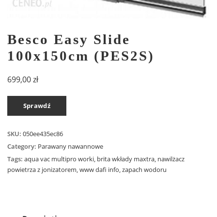
Besco Easy Slide
100x150cm (PES2S)
699,00
zł
Sprawdź
SKU:
050ee435ec86
Category:
Parawany nawannowe
Tags:
aqua vac multipro worki
,
brita wkłady maxtra
,
nawilżacz
powietrza z jonizatorem
,
www dafi info
,
zapach wodoru