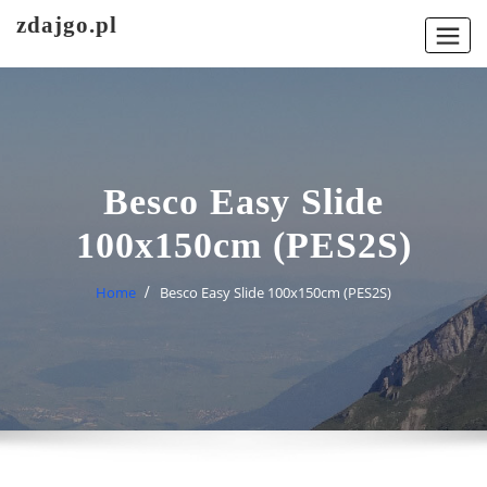
Skip
zdajgo.pl
to
content
Besco Easy Slide
100x150cm (PES2S)
Home
Besco Easy Slide 100x150cm (PES2S)