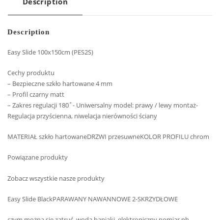
Description
Description
Easy Slide 100x150cm (PES2S)
Cechy produktu
– Bezpieczne szkło hartowane 4 mm
– Profil czarny matt
– Zakres regulacji 180˚- Uniwersalny model: prawy / lewy montaż-
Regulacja przyścienna, niwelacja nierówności ściany
MATERIAŁ szkło hartowaneDRZWI przesuwneKOLOR PROFILU chrom
Powiązane produkty
Zobacz wszystkie nasze produkty
Easy Slide BlackPARAWANY NAWANNOWE 2-SKRZYDŁOWE
czym można się zatruć, woda baniaki, elektroniczny pomiar ph,