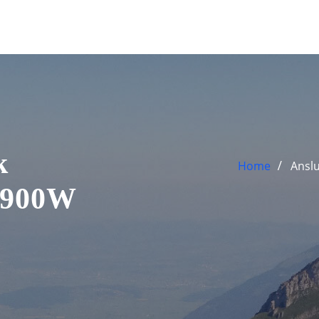
k
Home
Ansl
/900W