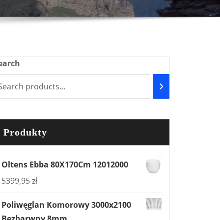
earch
Produkty
Oltens Ebba 80X170Cm 12012000
5399,95
zł
Poliwęglan Komorowy 3000x2100
Bezbarwny 8mm