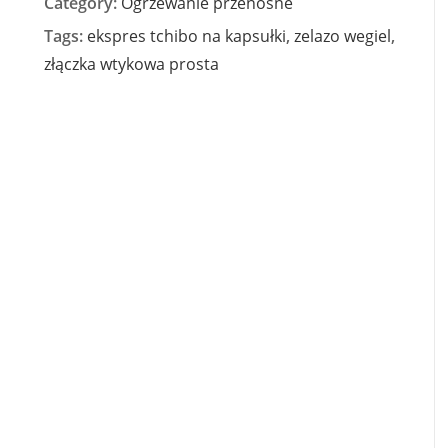
Category:
Ogrzewanie przenośne
Tags:
ekspres tchibo na kapsułki
,
zelazo wegiel
,
złączka wtykowa prosta