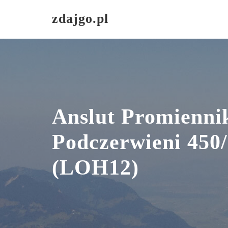
Skip
zdajgo.pl
to
content
Anslut Promienni
Podczerwieni 450
(LOH12)