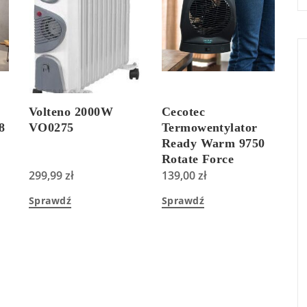
Volteno 2000W
Cecotec
8
VO0275
Termowentylator
Ready Warm 9750
Rotate Force
299,99
zł
139,00
zł
20800901+38900009
Sprawdź
Sprawdź