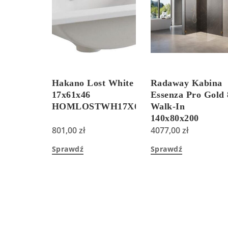
Hakano Lost White
Radaway Kabina
17x61x46
Essenza Pro Gold 
HOMLOSTWH17X61X46
Walk-In
140x80x200
801,00
zł
Przejrzyste
4077,00
zł
10121400901+101
Sprawdź
Sprawdź