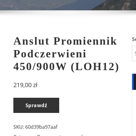
Anslut Promiennik
S
Podczerwieni
450/900W (LOH12)
219,00
zł
Sprawdź
SKU:
60d39ba97aaf