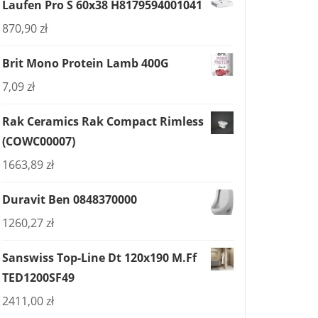
Laufen Pro S 60x38 H8179594001041
870,90
zł
Brit Mono Protein Lamb 400G
7,09
zł
Rak Ceramics Rak Compact Rimless
(COWC00007)
1663,89
zł
Duravit Ben 0848370000
1260,27
zł
Sanswiss Top-Line Dt 120x190 M.Ff
TED1200SF49
2411,00
zł