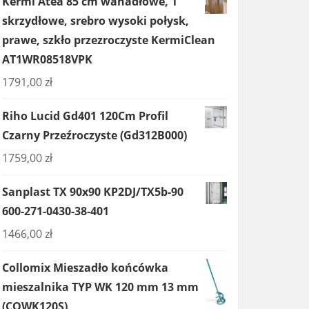
Kermi Atea 85 cm wahadłowe, 1
skrzydłowe, srebro wysoki połysk,
prawe, szkło przezroczyste KermiClean
AT1WR08518VPK
1791,00
zł
Riho Lucid Gd401 120Cm Profil
Czarny Przeźroczyste (Gd312B000)
1759,00
zł
Sanplast TX 90x90 KP2DJ/TX5b-90
600-271-0430-38-401
1466,00
zł
Collomix Mieszadło końcówka
mieszalnika TYP WK 120 mm 13 mm
(COWK120S)