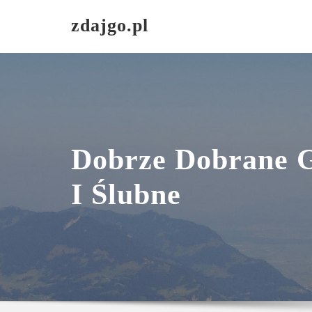
Skip
zdajgo.pl
to
content
Dobrze Dobrane G
I Ślubne