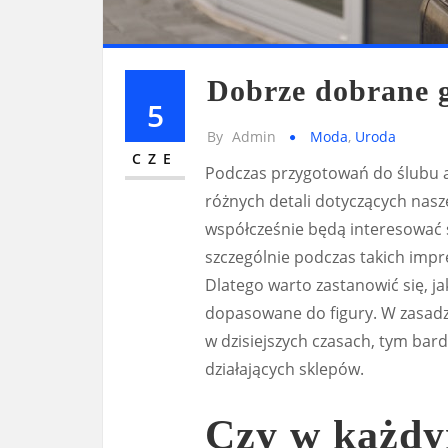
Dobrze dobrane g
5
By
Admin
Moda
,
Uroda
CZE
Podczas przygotowań do ślubu 
różnych detali dotyczących nasze
współcześnie będą interesować 
szczególnie podczas takich impre
Dlatego warto zastanowić się, j
dopasowane do figury. W zasadzi
w dzisiejszych czasach, tym bar
działających sklepów.
Czy w każdy