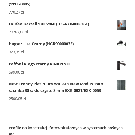
(111320005)
770,27
zł
Laufen Kartell 1700x860 (H2243360006161)
20787,00
zł
Hagser Lisa Czarny (HGR90000032)
323,39
zł
Paffoni Ringo czarny RIN071NO
599,00
zł
New Trendy Platinium Walk-In New Modus 130 x
ścianka 30 szkło czyste 8 mm EXK-0021/EXK-0053
2500,05
zł
Profile do konstrukcji fotowoltaicznych w systemach nośnych
PV