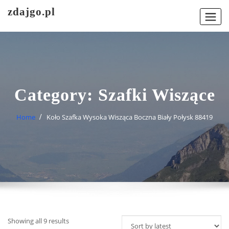
Skip
zdajgo.pl
to
content
Category:
Szafki Wiszące
Home
Koło Szafka Wysoka Wisząca Boczna Biały Połysk 88419
Showing all 9 results