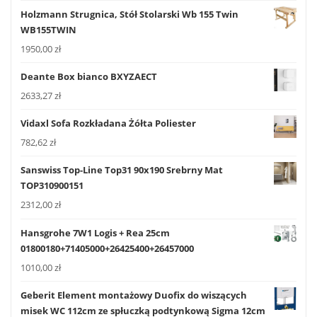
Holzmann Strugnica, Stół Stolarski Wb 155 Twin
WB155TWIN
1950,00
zł
Deante Box bianco BXYZAECT
2633,27
zł
Vidaxl Sofa Rozkładana Żółta Poliester
782,62
zł
Sanswiss Top-Line Top31 90x190 Srebrny Mat
TOP310900151
2312,00
zł
Hansgrohe 7W1 Logis + Rea 25cm
01800180+71405000+26425400+26457000
1010,00
zł
Geberit Element montażowy Duofix do wiszących
misek WC 112cm ze spłuczką podtynkową Sigma 12cm