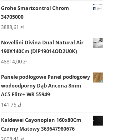
Grohe Smartcontrol Chrom
34705000
3888,61
zł
Novellini Divina Dual Natural Air
190X140Cm (DIP19014OD2U0K)
48814,00
zł
Panele podłogowe Panel podłogowy
wodoodporny Dąb Ancona 8mm
AC5 Elite+ WR 55949
141,76
zł
Kaldewei Cayonoplan 160x80Cm
Czarny Matowy 363647980676
2608,41
zł