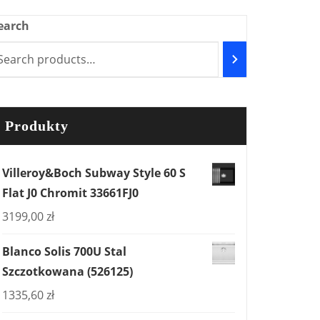
earch
Produkty
Villeroy&Boch Subway Style 60 S
Flat J0 Chromit 33661FJ0
3199,00
zł
Blanco Solis 700U Stal
Szczotkowana (526125)
1335,60
zł