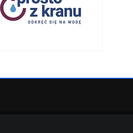
eArile