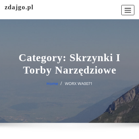
Skip
zdajgo.pl
to
content
Category:
Skrzynki I
Torby Narzędziowe
Home
WORX WA0071