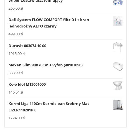
Wiper Zestaw uszczelniający
265,00
zł
Dafi System FLOW COMFORT filtr D1 + kran
jednodrożny ALTO czarny
499,00
zł
Duravit 003074 10 00
1915,00
zł
Mexen Slim 90X70Cm + Syfon (40107090)
333,99
zł
Koło Idol M13001000
146,54
zł
Kermi Liga 110Cm Kermiclean Srebrny Mat
LI2CR110201PK
1724,00
zł