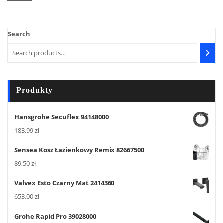
Search
Produkty
Hansgrohe Secuflex 94148000
183,99
zł
Sensea Kosz Łazienkowy Remix 82667500
89,50
zł
Valvex Esto Czarny Mat 2414360
653,00
zł
Grohe Rapid Pro 39028000