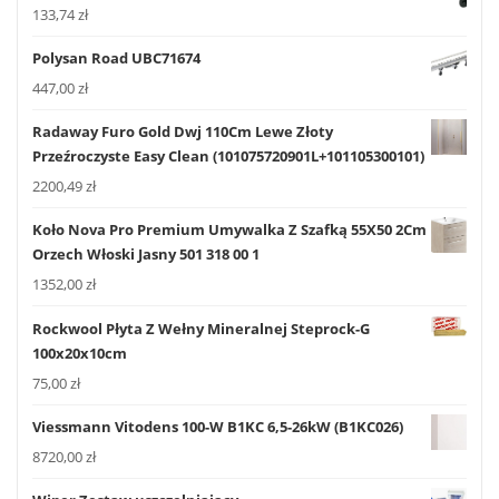
133,74
zł
Polysan Road UBC71674
447,00
zł
Radaway Furo Gold Dwj 110Cm Lewe Złoty
Przeźroczyste Easy Clean (101075720901L+101105300101)
2200,49
zł
Koło Nova Pro Premium Umywalka Z Szafką 55X50 2Cm
Orzech Włoski Jasny 501 318 00 1
1352,00
zł
Rockwool Płyta Z Wełny Mineralnej Steprock-G
100x20x10cm
75,00
zł
Viessmann Vitodens 100-W B1KC 6,5-26kW (B1KC026)
8720,00
zł