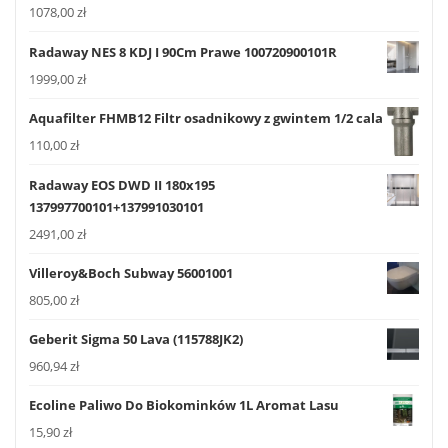
1078,00
zł
Radaway NES 8 KDJ I 90Cm Prawe 100720900101R
1999,00
zł
Aquafilter FHMB12 Filtr osadnikowy z gwintem 1/2 cala
110,00
zł
Radaway EOS DWD II 180x195
137997700101+137991030101
2491,00
zł
Villeroy&Boch Subway 56001001
805,00
zł
Geberit Sigma 50 Lava (115788JK2)
960,94
zł
Ecoline Paliwo Do Biokominków 1L Aromat Lasu
15,90
zł