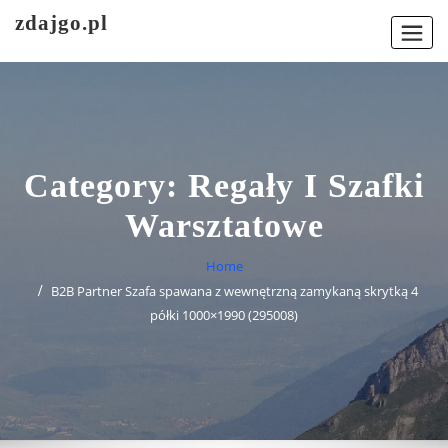
Skip
zdajgo.pl
to
content
Category:
Regały I Szafki
Warsztatowe
Home
B2B Partner Szafa spawana z wewnętrzną zamykaną skrytką 4
półki 1000×1990 (295008)