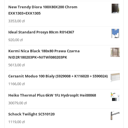
New Trendy Diora 100X80X200 Chrom
EXK1303+EXK1305
3353,00
zł
Ideal Standard Prosys 80cm R014367
920,00
zł
Kermi Nica Black 180x80 Prawa Czarna
NID2R180203PK+NITWl080203PK
5613,00
zł
Cersanit Moduo 100 Biały (S929008 + K116020 + S590024)
1166,00
zł
Heiko Thermal Plus 6kW 1Fz Hydrosplt Hei00068
30079,00
zł
Schock Twilight SC510120
1119,00
zł