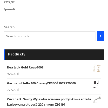
2729,37
zł
Sprawdź
Search
Produkty
Rea Jack Gold Reap7008
979,00
zł
Garmand Sella 100 CzarnyZPSEOŚ10CZ770509
777,20
zł
Zucchetti Savoy Wylewka ścienna podtynkowa rozeta
karbowana długość 220 chrom Z92191