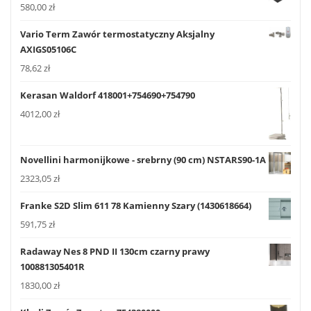
580,00
zł
Vario Term Zawór termostatyczny Aksjalny
AXIGS05106C
78,62
zł
Kerasan Waldorf 418001+754690+754790
4012,00
zł
Novellini harmonijkowe - srebrny (90 cm) NSTARS90-1A
2323,05
zł
Franke S2D Slim 611 78 Kamienny Szary (1430618664)
591,75
zł
Radaway Nes 8 PND II 130cm czarny prawy
100881305401R
1830,00
zł