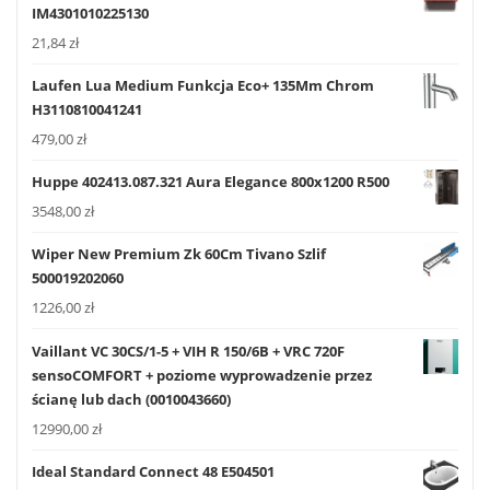
IM4301010225130
21,84
zł
Laufen Lua Medium Funkcja Eco+ 135Mm Chrom
H3110810041241
479,00
zł
Huppe 402413.087.321 Aura Elegance 800x1200 R500
3548,00
zł
Wiper New Premium Zk 60Cm Tivano Szlif
500019202060
1226,00
zł
Vaillant VC 30CS/1-5 + VIH R 150/6B + VRC 720F
sensoCOMFORT + poziome wyprowadzenie przez
ścianę lub dach (0010043660)
12990,00
zł
Ideal Standard Connect 48 E504501