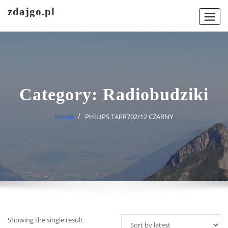
Skip
zdajgo.pl
to
content
Category:
Radiobudziki
Home
PHILIPS TAPR702/12 CZARNY
Showing the single result