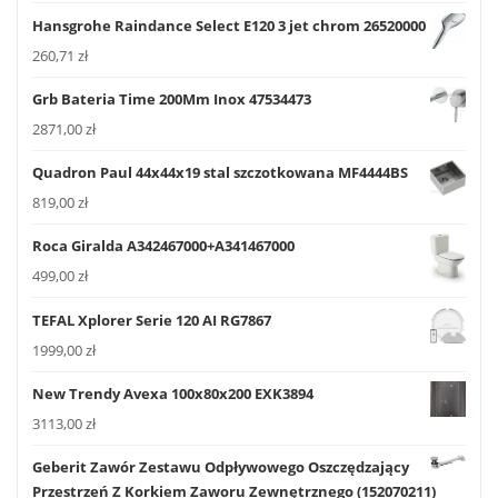
Hansgrohe Raindance Select E120 3 jet chrom 26520000
260,71
zł
Grb Bateria Time 200Mm Inox 47534473
2871,00
zł
Quadron Paul 44x44x19 stal szczotkowana MF4444BS
819,00
zł
Roca Giralda A342467000+A341467000
499,00
zł
TEFAL Xplorer Serie 120 AI RG7867
1999,00
zł
New Trendy Avexa 100x80x200 EXK3894
3113,00
zł
Geberit Zawór Zestawu Odpływowego Oszczędzający
Przestrzeń Z Korkiem Zaworu Zewnętrznego (152070211)