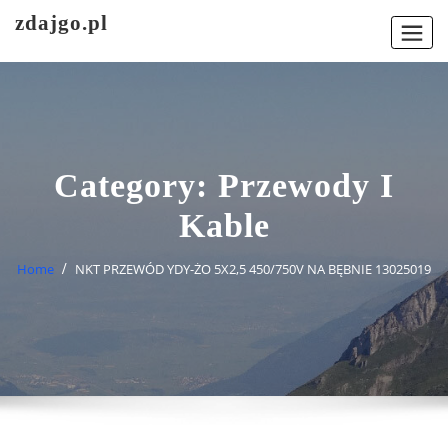
Skip
zdajgo.pl
to
content
Category:
Przewody I
Kable
Home
NKT PRZEWÓD YDY-ŻO 5X2,5 450/750V NA BĘBNIE 13025019