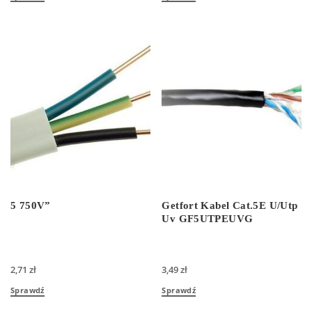
5 750V”
Getfort Kabel Cat.5E U/Utp
Uv GF5UTPEUVG
2,71
zł
3,49
zł
Sprawdź
Sprawdź