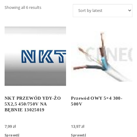
Showing all 6 results
NKT PRZEWÓD YDY-ŻO
Przewód OWY 5×4 300-
5X2,5 450/750V NA
500V
BĘBNIE 13025019
7,99
zł
13,97
zł
Sprawdź
Sprawdź