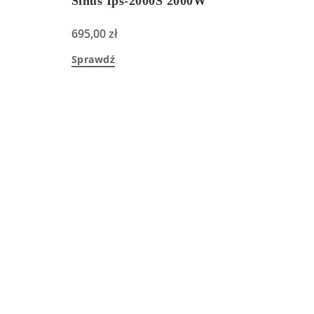
Sinus Ips-2000S 2000W
695,00
zł
Sprawdź