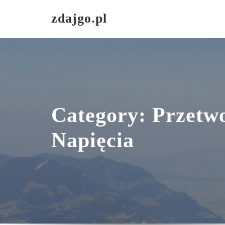
Skip
zdajgo.pl
to
content
Category:
Przetw
Napięcia