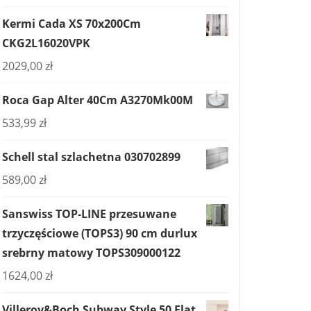
Kermi Cada XS 70x200Cm
CKG2L16020VPK
2029,00
zł
Roca Gap Alter 40Cm A3270Mk00M
533,99
zł
Schell stal szlachetna 030702899
589,00
zł
Sanswiss TOP-LINE przesuwane
trzyczęściowe (TOPS3) 90 cm durlux
srebrny matowy TOPS309000122
1624,00
zł
Villeroy&Boch Subway Style 50 Flat