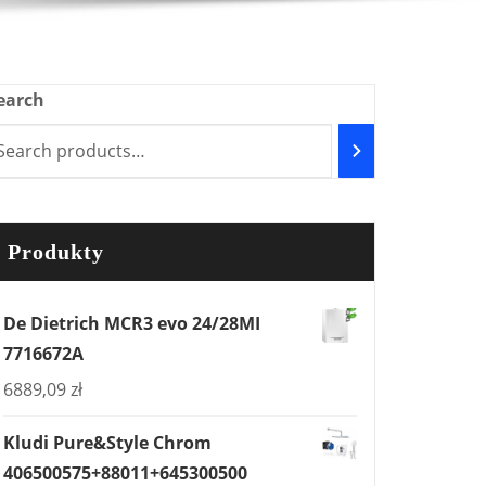
earch
Produkty
De Dietrich MCR3 evo 24/28MI
7716672A
6889,09
zł
Kludi Pure&Style Chrom
406500575+88011+645300500