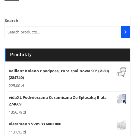
Search
Produkty
Vaillant Kolano z podporą, rura spalinowa 90° (Ø 80)
(284740)
225,00
zł
vidaXL Podwieszana Ceramiczna Ze Spłuczką Biała
274669
1356,79
zł
Viessmann Vkm 33 600X800
1137,13
zł