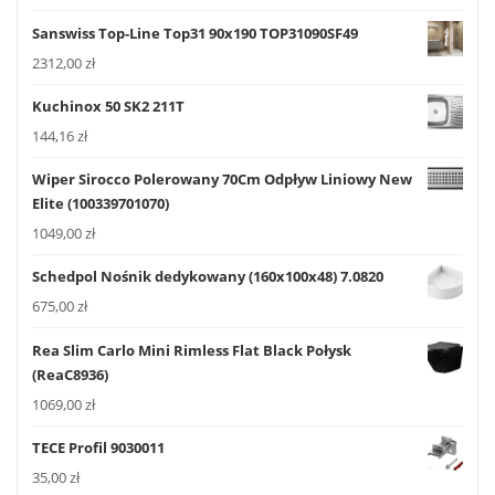
Sanswiss Top-Line Top31 90x190 TOP31090SF49
2312,00
zł
Kuchinox 50 SK2 211T
144,16
zł
Wiper Sirocco Polerowany 70Cm Odpływ Liniowy New
Elite (100339701070)
1049,00
zł
Schedpol Nośnik dedykowany (160x100x48) 7.0820
675,00
zł
Rea Slim Carlo Mini Rimless Flat Black Połysk
(ReaC8936)
1069,00
zł
TECE Profil 9030011
35,00
zł