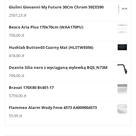
Giulini Giovanni My Future 30Cm Chrom 59ZES90
2507,23
zł
Besco Aria Plus 170x70cm (WAA170PU)
750,00
zł
Hushlab Button03 Czarny Mat (HLSTWE056)
418,00
zł
Deante Silia nero z wyciąganą wylewką BQS_N73M
799,00
zł
Bravat 170X80 Bt401-17
5759,00
zł
Flammex Alarm Wody Fmw 4573 A4009004573
55,99
zł